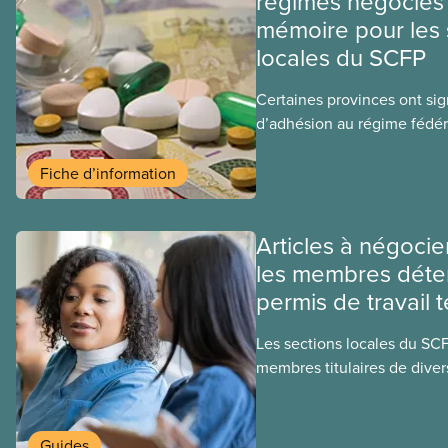
régimes négociés 
mémoire pour les 
locales du SCFP
Certaines provinces ont si
d’adhésion au régime fédér
médicaments. Les sections
ces provinces s’interrogent
Fiche d’information
ce régime pourrait avoir su
sociaux actuels.
Articles à négocie
les membres déte
permis de travail 
Les sections locales du SC
membres titulaires de diver
travail temporaires, incluan
travailleuses et travailleurs
temporaires, les permis d’é
Guides