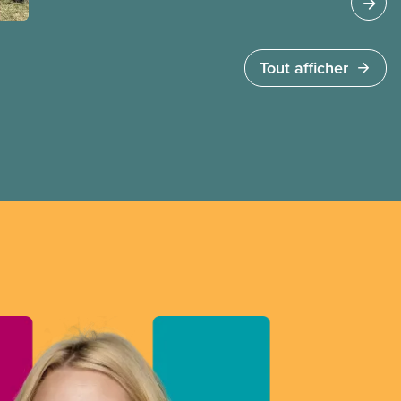
ministre de l’Emploi, Patty Hajdu, n’a attendu que
quelques heures pour accéder à cette demande
de l’entreprise. Le gouvernement libéral a
Tout afficher
invoqué l’article 107 du Code canadien du travail
pour freiner la grève des agent(e)s de bord d’Air
Canada, qui luttaient pour mettre fin au travail
non payé et aux salaires de misère.