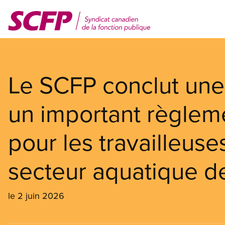
Aller
au
contenu
principal
Le SCFP conclut une
un important règleme
pour les travailleuses
secteur aquatique d
le 2 juin 2026