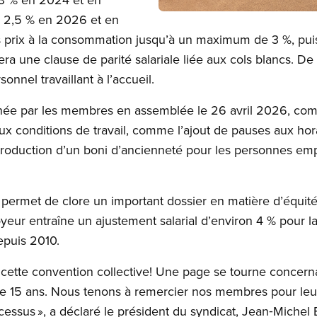
e 2,5 % en 2026 et en
Open image in modal
es prix à la consommation jusqu’à un maximum de 3 %, pu
ra une clause de parité salariale liée aux cols blancs. De p
onnel travaillant à l’accueil.
rinée par les membres en assemblée le 26 avril 2026, com
aux conditions de travail, comme l’ajout de pauses aux hor
troduction d’un boni d’ancienneté pour les personnes e
ermet de clore un important dossier en matière d’équité sal
yeur entraîne un ajustement salarial d’environ 4 % pour la
depuis 2010.
cette convention collective! Une page se tourne concernant
 de 15 ans. Nous tenons à remercier nos membres pour leur
essus », a déclaré le président du syndicat, Jean‑Michel B