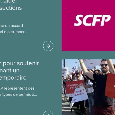
: aide-
sections
gné un accord
al d’assurance
 locales du SCFP dans
 sur l’incidence que
r leurs avantages
r pour soutenir
nant un
temporaire
FP représentent des
s types de permis de
t les permis pour
 étrangers
tudes et les permis de