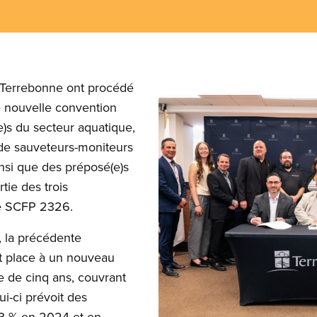
 Terrebonne ont procédé
Image
e nouvelle convention
e)s du secteur aquatique,
de sauveteurs-moniteurs
nsi que des préposé(e)s
rtie des trois
le SCFP 2326.
 la précédente
t place à un nouveau
ée de cinq ans, couvrant
i-ci prévoit des
 3 % en 2024 et en