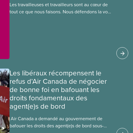
Les travailleuses et travailleurs sont au cœur de
tout ce que nous faisons. Nous défendons la voix
de nos membres à la table de négociation et
déployons les efforts nécessaires pour obtenir
des ententes équitables. Notre objectif : de
meilleurs salaires, des conditions de travail plus
sécuritaires et du respect pour nos membres
partout au pays et dans tous les secteurs.
Les libéraux récompensent le
refus d’Air Canada de négocier
de bonne foi en bafouant les
droits fondamentaux des
agent(e)s de bord
​ Air Canada a demandé au gouvernement de
bafouer les droits des agent(e)s de bord sous-
payé(e)s d’Air Canada protégés par la Charte. La