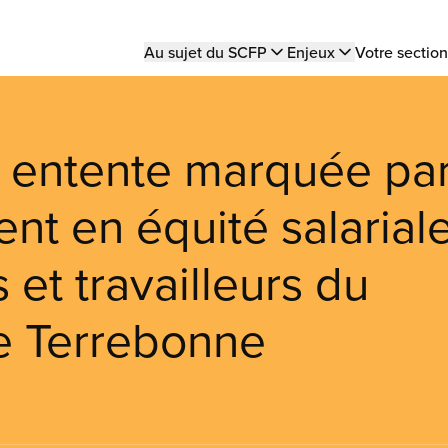
Main
Au sujet du SCFP
Enjeux
Votre section
navigation
 entente marquée pa
nt en équité salarial
 et travailleurs du
e Terrebonne