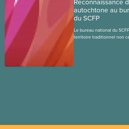
Reconnaissance du
autochtone au bur
du SCFP
Le bureau national du SCFP 
territoire traditionnel non 
algonquine Anishnabe. Le 
habite cette terre