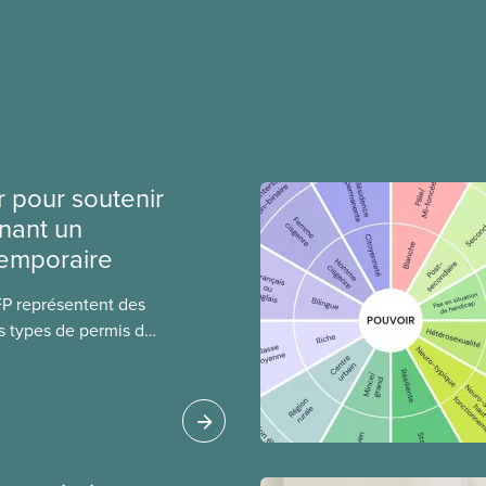
r pour soutenir
nant un
temporaire
FP représentent des
s types de permis de
t les permis pour
 étrangers
tudes et les permis de