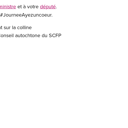
inistre
et à votre
député
.
lic #JourneeAyezuncoeur.
 sur la colline
 Conseil autochtone du SCFP