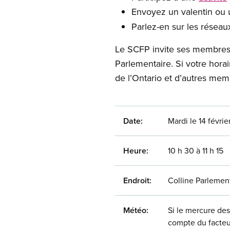
Envoyez un valentin ou u
Parlez-en sur les résea
Le SCFP invite ses membres d
Parlementaire. Si votre hor
de l’Ontario et d’autres me
Date:
Mardi le 14 févrie
Heure:
10 h 30 à 11 h 15
Endroit:
Colline Parlemen
Météo:
Si le mercure des
compte du facteu