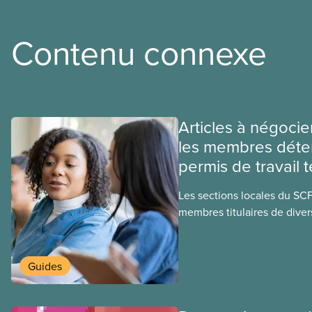
Contenu connexe
Articles à négocie
les membres déte
permis de travail 
Les sections locales du SC
membres titulaires de diver
travail temporaires, incluan
travailleuses et travailleurs
temporaires, les permis d’é
Guides
travail postdiplôme.