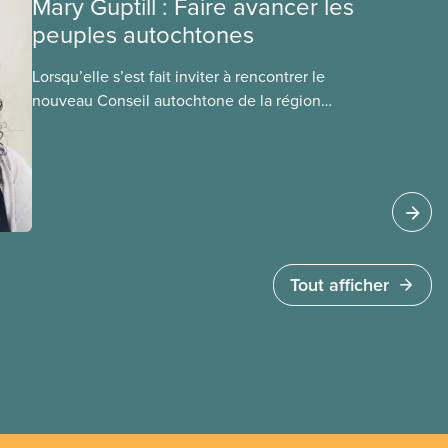
Mary Guptill : Faire avancer les
peuples autochtones
Lorsqu’elle s’est fait inviter à rencontrer le
nouveau Conseil autochtone de la région
Maritimes-Atlantique du SCFP (CAMAS) en 2021,
Mary Guptill a d’abord hésité. Mais elle a
finalement accepté l’invitation. Découvrez son
parcours dans cet article de notre série de
portraits des membres du Comité national pour la
justice raciale et du Conseil national
des Autochtones.
Tout afficher