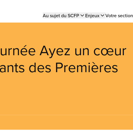
Main
Au sujet du SCFP
Enjeux
Votre section
navigation
ournée Ayez un cœur
nfants des Premières