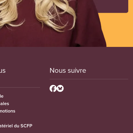
us
Nous suivre
le
cales
motions
tériel du SCFP