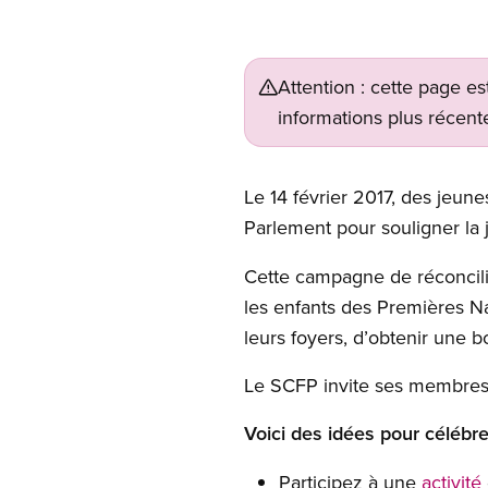
Attention : cette page es
informations plus récente
Open image in modal
Le 14 février 2017, des jeune
Parlement pour souligner la
Cette campagne de réconcilia
les enfants des Premières Na
leurs foyers, d’obtenir une bo
Le SCFP invite ses membres, 
Voici des idées pour célébre
Participez à une
activité