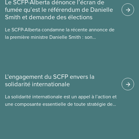
Le SCFP-Alberta dénonce l’écran de
manque de lois et de règlements pour l’encadrer et
fumée qu’est le référendum de Danielle
de tests menés en amont. Le présent document
Smith et demande des élections
d’information porte sur la consommation
énergétique de l’IA, ses conséquences
Le SCFP-Alberta condamne la récente annonce de
environnementales, le rôle du secteur privé dans
la première ministre Danielle Smith : son
l’intensification de ces conséquences et les
référendum anti-immigration pourrait rendre
mesures à adopter pour les prévenir.
l’exercice du vote plus difficile pour
les Albertain(e)s.
L'engagement du SCFP envers la
solidarité internationale
La solidarité internationale est un appel à l’action et
une composante essentielle de toute stratégie de
riposte que nous élaborons dans notre syndicat. L