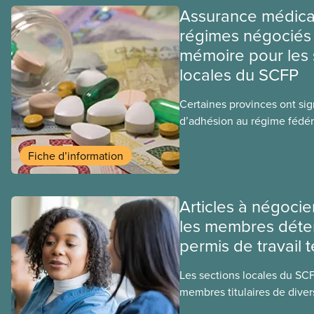
Assurance médica
régimes négociés 
mémoire pour les 
locales du SCFP
Certaines provinces ont si
d’adhésion au régime fédér
médicaments. Les sections
ces provinces s’interrogent
Fiche d’information
ce régime pourrait avoir su
sociaux actuels.
Articles à négocie
les membres déte
permis de travail 
Les sections locales du SC
membres titulaires de diver
travail temporaires, incluan