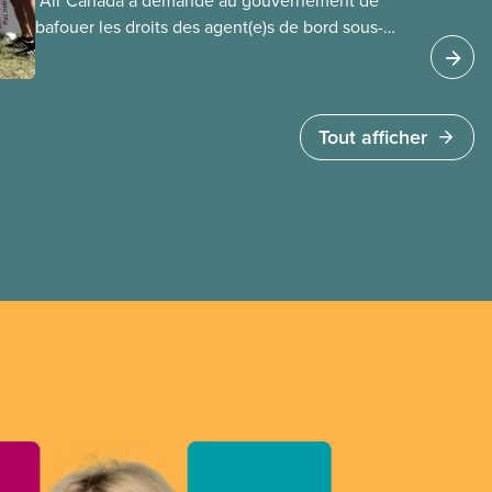
​ Air Canada a demandé au gouvernement de
bafouer les droits des agent(e)s de bord sous-
payé(e)s d’Air Canada protégés par la Charte. La
ministre de l’Emploi, Patty Hajdu, n’a attendu que
quelques heures pour accéder à cette demande
de l’entreprise. Le gouvernement libéral a
Tout afficher
invoqué l’article 107 du Code canadien du travail
pour freiner la grève des agent(e)s de bord d’Air
Canada, qui luttaient pour mettre fin au travail
non payé et aux salaires de misère.