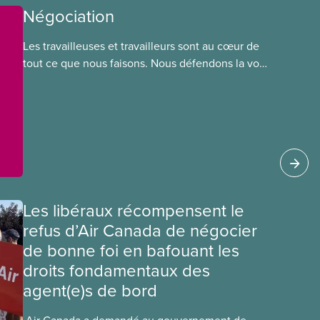
Négociation
Les travailleuses et travailleurs sont au cœur de
tout ce que nous faisons. Nous défendons la voix
de nos membres à la table de négociation et
déployons les efforts nécessaires pour obtenir
des ententes équitables. Notre objectif : de
meilleurs salaires, des conditions de travail plus
sécuritaires et du respect pour nos membres
partout au pays et dans tous les secteurs.
Les libéraux récompensent le
refus d’Air Canada de négocier
de bonne foi en bafouant les
droits fondamentaux des
agent(e)s de bord