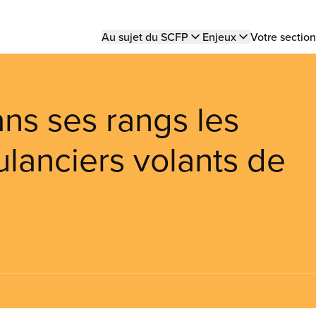
Main
Au sujet du SCFP
Enjeux
Votre section
navigation
ns ses rangs les
ulanciers volants de