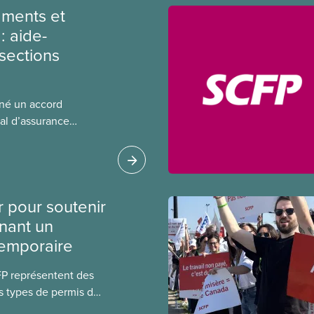
ments et
: aide-
sections
gné un accord
al d’assurance
 locales du SCFP dans
 sur l’incidence que
r leurs avantages
r pour soutenir
nant un
temporaire
FP représentent des
s types de permis de
t les permis pour