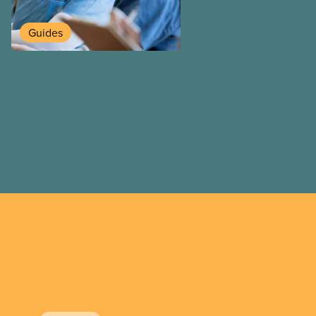
travailleuses et travailleurs
temporaires, les permis d’é
Guides
travail postdiplôme.