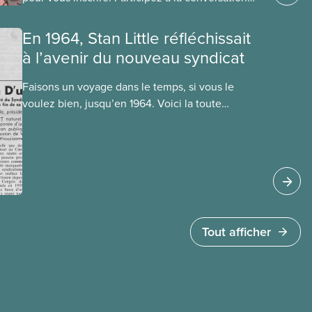
du SCFP pour faire avancer le mouvement
antiraciste. Inscrivez-vous avant le 27 avril à
En 1964, Stan Little réfléchissait
cette importante rencontre virtuelle.
à l’avenir du nouveau syndicat
Faisons un voyage dans le temps, si vous le
voulez bien, jusqu’en 1964. Voici la toute
première publication du SCFP, Le Journal. Celle-
ci a fait son apparition, dans les deux langues
officielles, en octobre 1964, soit un an après le
congrès de fondation du SCFP, en
septembre 1963.
Tout afficher