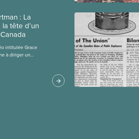
tman : La
la tête d’un
u Canada
éo intitulée Grace
e à diriger un
 produite en 1997,
décès. On peut y voir
sa carrière,
entourant la grève
hôpitaux en Ontario,
on emprisonnement.