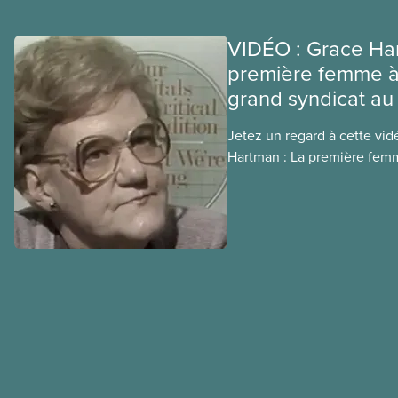
VIDÉO : Grace Har
première femme à 
grand syndicat a
Jetez un regard à cette vid
Hartman : La première femm
syndicat majeur au Canada ,
quelques années après son 
des moments importants de 
notamment les événements 
illégale des employé(e)s d’
en 1981, qui ont mené à s