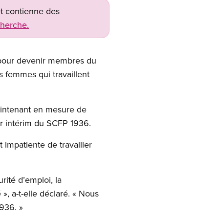
net contienne des
cherche.
i pour devenir membres du
s femmes qui travaillent
aintenant en mesure de
par intérim du SCFP 1936.
impatiente de travailler
rité d’emploi, la
 », a-t-elle déclaré. « Nous
1936. »