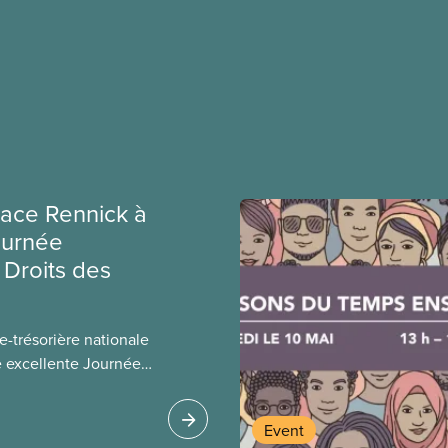
ace Rennick à
ournée
 Droits des
-trésorière nationale
e excellente Journée
des Femmes.
Event