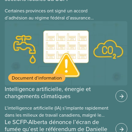
Certaines provinces ont signé un accord
d’adhésion au régime fédéral d’assurance
médicaments. Les sections locales du SCFP dans
ces provinces s’interrogent sur l’incidence que ce
régime pourrait avoir sur leurs avantages
sociaux actuels.
Document d’information
Intelligence artificielle, énergie et
changements climatiques
L’intelligence artificielle (IA) s’implante rapidement
dans les milieux de travail canadiens, malgré le
Le SCFP-Alberta dénonce l’écran de
manque de lois et de règlements pour l’encadrer et
fumée qu’est le référendum de Danielle
de tests menés en amont. Le présent document