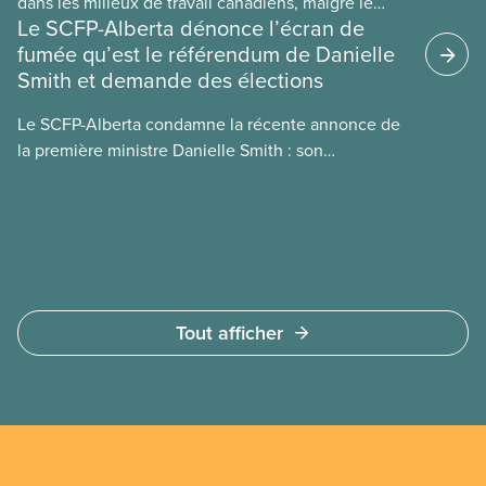
dans les milieux de travail canadiens, malgré le
Le SCFP-Alberta dénonce l’écran de
manque de lois et de règlements pour l’encadrer et
fumée qu’est le référendum de Danielle
de tests menés en amont. Le présent document
Smith et demande des élections
d’information porte sur la consommation
énergétique de l’IA, ses conséquences
Le SCFP-Alberta condamne la récente annonce de
environnementales, le rôle du secteur privé dans
la première ministre Danielle Smith : son
l’intensification de ces conséquences et les
référendum anti-immigration pourrait rendre
mesures à adopter pour les prévenir.
l’exercice du vote plus difficile pour
les Albertain(e)s.
Tout afficher