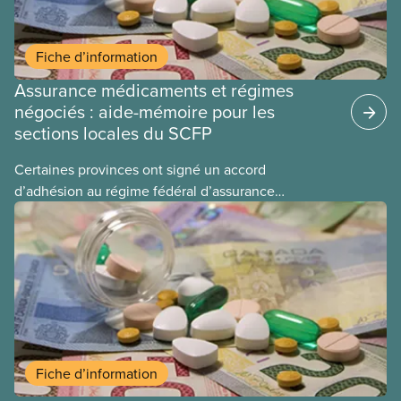
Fiche d’information
Assurance médicaments et régimes
négociés : aide-mémoire pour les
sections locales du SCFP
Certaines provinces ont signé un accord
d’adhésion au régime fédéral d’assurance
médicaments. Les sections locales du SCFP dans
ces provinces s’interrogent sur l’incidence que ce
régime pourrait avoir sur leurs avantages
sociaux actuels.
Fiche d’information