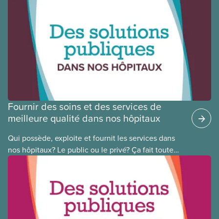
leurs réussites, nous vous présentons des membres
du Comité national pour la justice raciale et du
Conseil national des Autochtones. L’article de ce
mois-ci présente Cora Mojica, membre du Comité
national pour la justice raciale.
Fournir des soins et des services de
meilleure qualité dans nos hôpitaux
Qui possède, exploite et fournit les services dans
nos hôpitaux? Le public ou le privé? Ça fait toute
une différence. Un hôpital public coûte moins cher,
en donne plus et est voué à l’intérêt public.