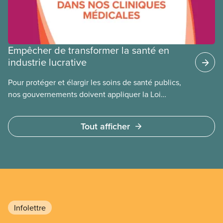
Empêcher de transformer la santé en
industrie lucrative
Pour protéger et élargir les soins de santé publics,
nos gouvernements doivent appliquer la Loi
canadienne sur la santé et se garder d’avoir recours
à des services privés à but lucratif. L’accès aux
Tout afficher
soins doit dépendre des besoins médicaux, pas de
la capacité à payer.
Infolettre