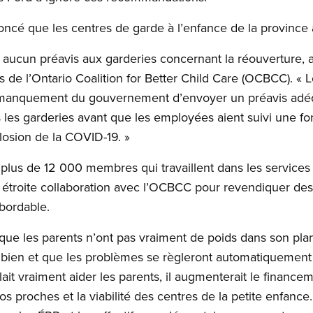
oncé que les centres de garde à l’enfance de la province all
 aucun préavis aux garderies concernant la réouverture, 
s de l’Ontario Coalition for Better Child Care (OCBCC). «
le manquement du gouvernement d’envoyer un préavis adéqu
 les garderies avant que les employées aient suivi une fo
closion de la COVID-19. »
lus de 12 000 membres qui travaillent dans les services 
en étroite collaboration avec l’OCBCC pour revendiquer de
 abordable.
que les parents n’ont pas vraiment de poids dans son pla
ra bien et que les problèmes se règleront automatiquement 
ait vraiment aider les parents, il augmenterait le finance
os proches et la viabilité des centres de la petite enfanc