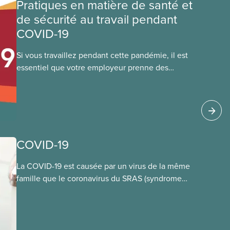
Pratiques en matière de santé et
de sécurité au travail pendant
COVID-19
Si vous travaillez pendant cette pandémie, il est
essentiel que votre employeur prenne des
précautions supplémentaires en matière de
santé et de sécurité pour limiter votre exposition
au virus qui cause la COVID-19. Cela s’applique
que vous retourniez dans votre lieu de travail ou
que vous ne l’ayez jamais quitté. Vous trouverez
ci-dessous des orientations générales et de
COVID-19
bonnes pratiques que les membres du SCFP
peuvent appliquer au travail pendant cette
La COVID-19 est causée par un virus de la même
pandémie de COVID-19.
famille que le coronavirus du SRAS (syndrome
respiratoire aigu sévère).