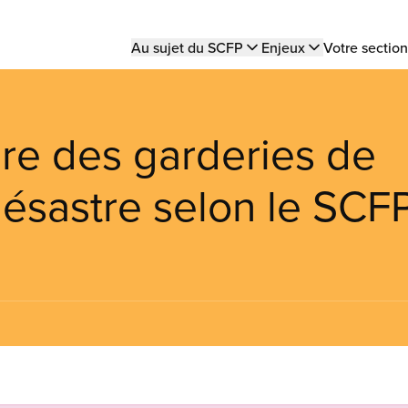
Main
Au sujet du SCFP
Enjeux
Votre section
navigation
ure des garderies de
désastre selon le SCF