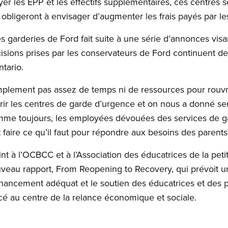
 les ÉPP et les effectifs supplémentaires, ces centres s
s obligeront à envisager d’augmenter les frais payés par le
 garderies de Ford fait suite à une série d’annonces visa
cisions prises par les conservateurs de Ford continuent de
tario.
implement pas assez de temps ni de ressources pour rouvrir
vrir les centres de garde d’urgence et on nous a donné seu
mme toujours, les employées dévouées des services de g
aire ce qu’il faut pour répondre aux besoins des parents 
t à l’OCBCC et à l’Association des éducatrices de la peti
veau rapport, From Reopening to Recovery, qui prévoit u
financement adéquat et le soutien des éducatrices et des
cé au centre de la relance économique et sociale.