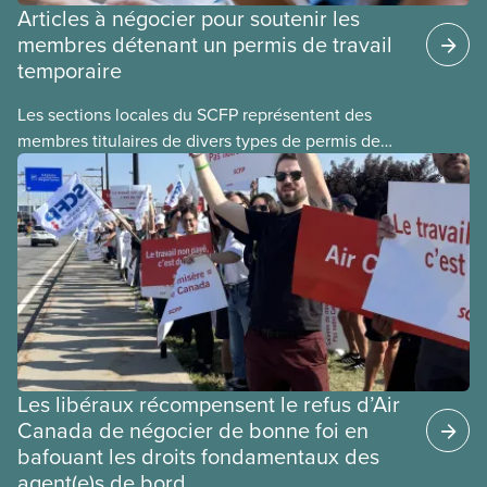
Articles à négocier pour soutenir les
membres détenant un permis de travail
temporaire
Les sections locales du SCFP représentent des
membres titulaires de divers types de permis de
travail temporaires, incluant les permis pour
travailleuses et travailleurs étrangers temporaires,
les permis d’études et les permis de
travail postdiplôme.
Les libéraux récompensent le refus d’Air
Canada de négocier de bonne foi en
bafouant les droits fondamentaux des
agent(e)s de bord