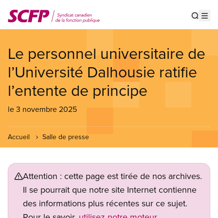
Aller
au
Show s
Op
contenu
principal
Le personnel universitaire de
l’Université Dalhousie ratifie
l’entente de principe
le 3 novembre 2025
Accueil
Salle de presse
Attention : cette page est tirée de nos archives.
Il se pourrait que notre site Internet contienne
des informations plus récentes sur ce sujet.
Pour le savoir,
utilisez notre moteur