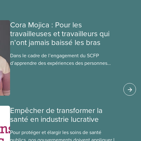
Cora Mojica : Pour les
travailleuses et travailleurs qui
n’ont jamais baissé les bras
Dans le cadre de l’engagement du SCFP
d’apprendre des expériences des personnes
autochtones, noires et racisées, et de célébrer
leurs réussites, nous vous présentons des
membres du Comité national pour la justice
raciale et du Conseil national des Autochtones.
L’article de ce mois-ci présente Cora Mojica,
membre du Comité national pour la
Empêcher de transformer la
justice raciale.
santé en industrie lucrative
Pour protéger et élargir les soins de santé
publics, nos gouvernements doivent appliquer la