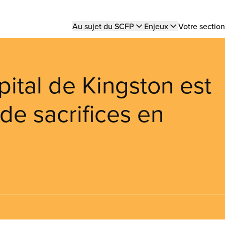
Main
Au sujet du SCFP
Enjeux
Votre section
navigation
pital de Kingston est
 de sacrifices en