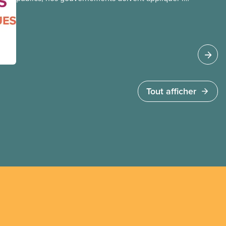
Loi canadienne sur la santé et se garder d’avoir
recours à des services privés à but lucratif.
L’accès aux soins doit dépendre des besoins
médicaux, pas de la capacité à payer.
Tout afficher