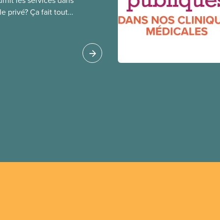
rnit les services dans
e privé? Ça fait toute
public coûte moins
oué à l’intérêt public.