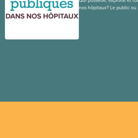
Qui possède, exploite et fou
nos hôpitaux? Le public ou l
une différence. Un hôpital 
cher, en donne plus et est v