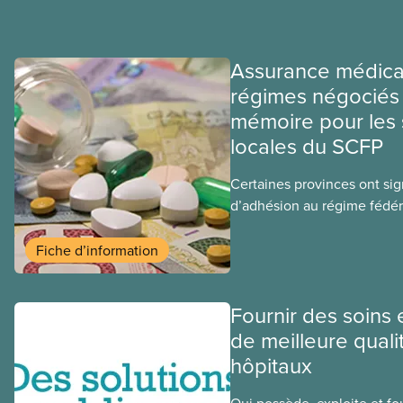
Assurance médica
régimes négociés 
mémoire pour les 
locales du SCFP
Certaines provinces ont si
d’adhésion au régime fédér
médicaments. Les sections
ces provinces s’interrogent
Fiche d’information
ce régime pourrait avoir su
sociaux actuels.
Fournir des soins 
de meilleure quali
hôpitaux