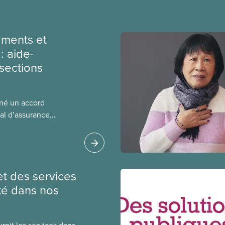
ments et
: aide-
sections
gné un accord
al d’assurance
 locales du SCFP dans
 sur l’incidence que
r leurs avantages
et des services
té dans nos