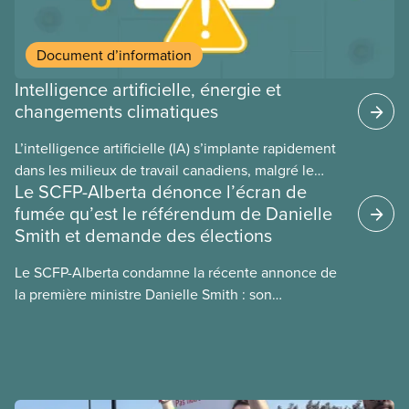
Document d’information
Intelligence artificielle, énergie et
changements climatiques
L’intelligence artificielle (IA) s’implante rapidement
dans les milieux de travail canadiens, malgré le
Le SCFP-Alberta dénonce l’écran de
manque de lois et de règlements pour l’encadrer et
fumée qu’est le référendum de Danielle
de tests menés en amont. Le présent document
Smith et demande des élections
d’information porte sur la consommation
énergétique de l’IA, ses conséquences
Le SCFP-Alberta condamne la récente annonce de
environnementales, le rôle du secteur privé dans
la première ministre Danielle Smith : son
l’intensification de ces conséquences et les
référendum anti-immigration pourrait rendre
mesures à adopter pour les prévenir.
l’exercice du vote plus difficile pour
les Albertain(e)s.