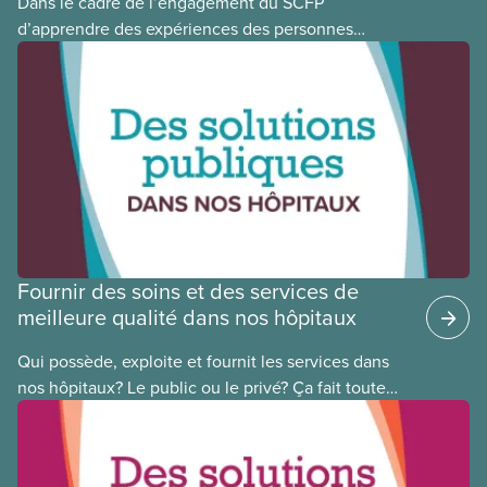
Dans le cadre de l’engagement du SCFP
d’apprendre des expériences des personnes
autochtones, noires et racisées, et de célébrer
leurs réussites, nous vous présentons des membres
du Comité national pour la justice raciale et du
Conseil national des Autochtones. L’article de ce
mois-ci présente Cora Mojica, membre du Comité
national pour la justice raciale.
Fournir des soins et des services de
meilleure qualité dans nos hôpitaux
Qui possède, exploite et fournit les services dans
nos hôpitaux? Le public ou le privé? Ça fait toute
une différence. Un hôpital public coûte moins cher,
en donne plus et est voué à l’intérêt public.