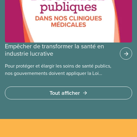
Empêcher de transformer la santé en
industrie lucrative
Pour protéger et élargir les soins de santé publics,
nos gouvernements doivent appliquer la Loi
canadienne sur la santé et se garder d’avoir recours
à des services privés à but lucratif. L’accès aux
Tout afficher
soins doit dépendre des besoins médicaux, pas de
la capacité à payer.