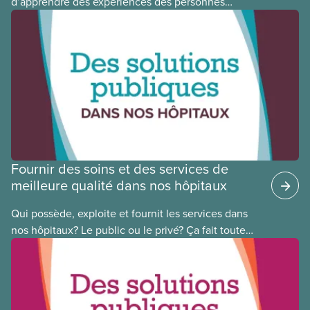
d’apprendre des expériences des personnes
autochtones, noires et racisées, et de célébrer
leurs réussites, nous vous présentons des membres
du Comité national pour la justice raciale et du
Conseil national des Autochtones. L’article de ce
mois-ci présente Cora Mojica, membre du Comité
national pour la justice raciale.
Fournir des soins et des services de
meilleure qualité dans nos hôpitaux
Qui possède, exploite et fournit les services dans
nos hôpitaux? Le public ou le privé? Ça fait toute
une différence. Un hôpital public coûte moins cher,
en donne plus et est voué à l’intérêt public.