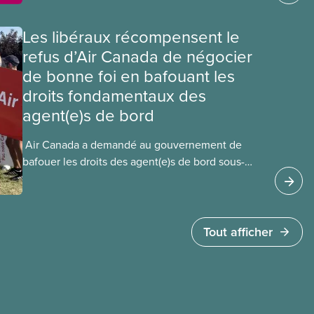
Les libéraux récompensent le
refus d’Air Canada de négocier
de bonne foi en bafouant les
droits fondamentaux des
agent(e)s de bord
​ Air Canada a demandé au gouvernement de
bafouer les droits des agent(e)s de bord sous-
payé(e)s d’Air Canada protégés par la Charte. La
ministre de l’Emploi, Patty Hajdu, n’a attendu que
quelques heures pour accéder à cette demande
de l’entreprise. Le gouvernement libéral a
Tout afficher
invoqué l’article 107 du Code canadien du travail
pour freiner la grève des agent(e)s de bord d’Air
Canada, qui luttaient pour mettre fin au travail
non payé et aux salaires de misère.