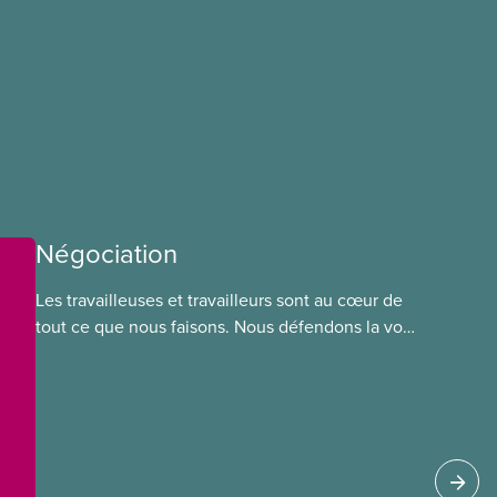
Négociation
Les travailleuses et travailleurs sont au cœur de
tout ce que nous faisons. Nous défendons la voix
de nos membres à la table de négociation et
déployons les efforts nécessaires pour obtenir
des ententes équitables. Notre objectif : de
meilleurs salaires, des conditions de travail plus
sécuritaires et du respect pour nos membres
partout au pays et dans tous les secteurs.