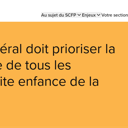
Main
Au sujet du SCFP
Enjeux
Votre section
navigation
al doit prioriser la
 de tous les
ite enfance de la