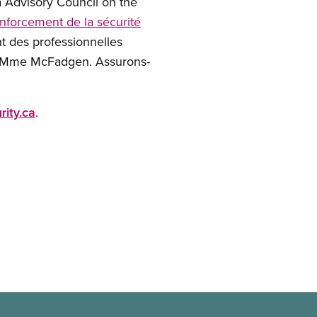
a Advisory Council on the
nforcement de la sécurité
nt des professionnelles
ne Mme McFadgen. Assurons-
ity.ca
.