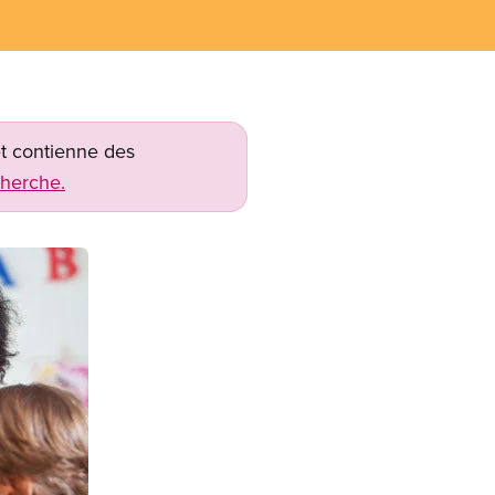
net contienne des
cherche.