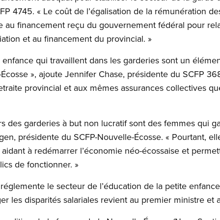
P 4745. « Le coût de l’égalisation de la rémunération des
ce au financement reçu du gouvernement fédéral pour rela
iation et au financement du provincial. »
e enfance qui travaillent dans les garderies sont un élém
-Écosse », ajoute Jennifer Chase, présidente du SCFP 368
aite provincial et aux mêmes assurances collectives que l
s des garderies à but non lucratif sont des femmes qui g
en, présidente du SCFP-Nouvelle-Écosse. « Pourtant, elle
 aidant à redémarrer l’économie néo-écossaise et permett
ics de fonctionner. »
églemente le secteur de l’éducation de la petite enfance, 
r les disparités salariales revient au premier ministre et a