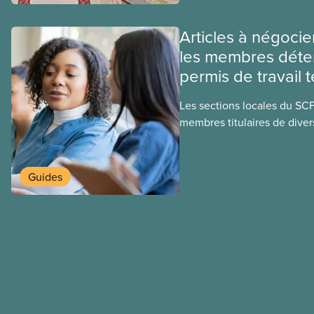
ce régime pourrait avoir su
sociaux actuels.
Articles à négocie
les membres déte
permis de travail 
Les sections locales du SC
membres titulaires de diver
travail temporaires, incluan
travailleuses et travailleurs
temporaires, les permis d’é
Guides
travail postdiplôme.