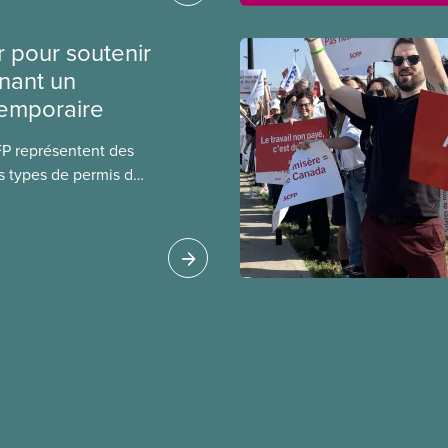
r leurs avantages
r pour soutenir
nant un
temporaire
FP représentent des
s types de permis de
t les permis pour
 étrangers
tudes et les permis de