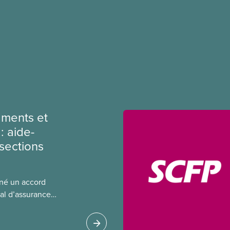
ments et
: aide-
sections
gné un accord
al d’assurance
 locales du SCFP dans
 sur l’incidence que