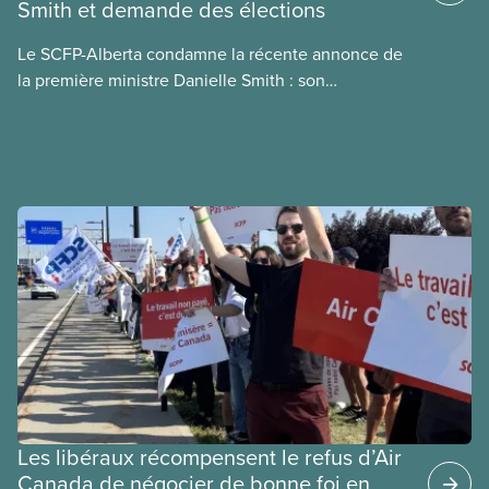
Smith et demande des élections
d’information porte sur la consommation
énergétique de l’IA, ses conséquences
Le SCFP-Alberta condamne la récente annonce de
environnementales, le rôle du secteur privé dans
la première ministre Danielle Smith : son
l’intensification de ces conséquences et les
référendum anti-immigration pourrait rendre
mesures à adopter pour les prévenir.
l’exercice du vote plus difficile pour
les Albertain(e)s.
Les libéraux récompensent le refus d’Air
Canada de négocier de bonne foi en