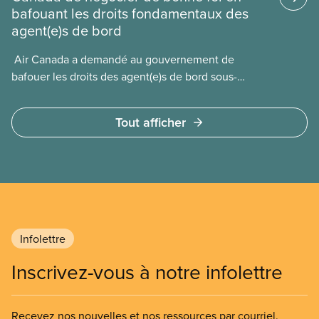
bafouant les droits fondamentaux des
agent(e)s de bord
​ Air Canada a demandé au gouvernement de
bafouer les droits des agent(e)s de bord sous-
payé(e)s d’Air Canada protégés par la Charte. La
ministre de l’Emploi, Patty Hajdu, n’a attendu que
Tout afficher
quelques heures pour accéder à cette demande de
l’entreprise. Le gouvernement libéral a invoqué
l’article 107 du Code canadien du travail pour
freiner la grève des agent(e)s de bord d’Air Canada,
qui luttaient pour mettre fin au travail non payé et
aux salaires de misère.
Infolettre
Inscrivez-vous à notre infolettre
Recevez nos nouvelles et nos ressources par courriel.