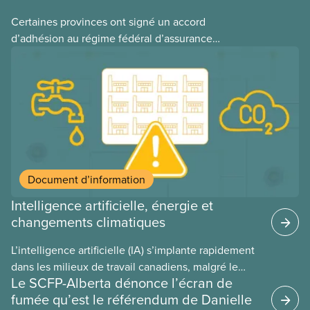
Certaines provinces ont signé un accord
d’adhésion au régime fédéral d’assurance
médicaments. Les sections locales du SCFP dans
ces provinces s’interrogent sur l’incidence que ce
régime pourrait avoir sur leurs avantages
sociaux actuels.
Document d’information
Intelligence artificielle, énergie et
changements climatiques
L’intelligence artificielle (IA) s’implante rapidement
dans les milieux de travail canadiens, malgré le
Le SCFP-Alberta dénonce l’écran de
manque de lois et de règlements pour l’encadrer et
fumée qu’est le référendum de Danielle
de tests menés en amont. Le présent document