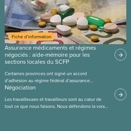
Fiche d’information
Assurance médicaments et régimes
négociés : aide-mémoire pour les
sections locales du SCFP
Certaines provinces ont signé un accord
d’adhésion au régime fédéral d’assurance
Négociation
médicaments. Les sections locales du SCFP dans
ces provinces s’interrogent sur l’incidence que ce
Les travailleuses et travailleurs sont au cœur de
régime pourrait avoir sur leurs avantages
tout ce que nous faisons. Nous défendons la voix
sociaux actuels.
de nos membres à la table de négociation et
déployons les efforts nécessaires pour obtenir des
ententes équitables. Notre objectif : de meilleurs