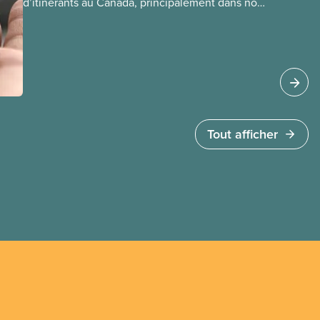
d’itinérants au Canada, principalement dans nos
municipalités. La Société canadienne
d’hypothèques et de logement (SCHL) estime
qu’un nombre beaucoup plus élevé, soit 1,7
million de ménages, sont vulnérablesparce que
leur logement est malsain, inadapté
ou inabordable.
Tout afficher