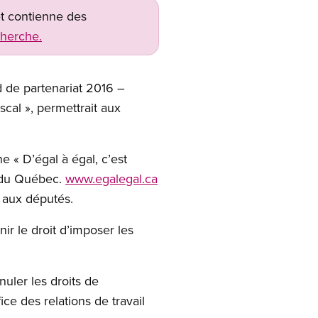
net contienne des
cherche.
 de partenariat 2016 –
scal », permettrait aux
 « D’égal à égal, c’est
t du Québec.
www.egalegal.ca
 aux députés.
ir le droit d’imposer les
uler les droits de
ice des relations de travail