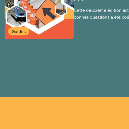
Cette deuxième édition act
bonnes questions a été coé
Loxley et son fils, le cherc
lumière des données et les
Guides
récentes au Canada et dans
guide examine avec un œil c
arguments en faveur et à l’
aux partenariats public-priv
infrastructures municipales.
une adaptation de la versi