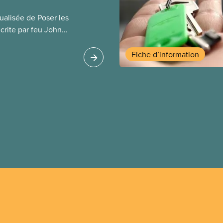
ualisée de Poser les
crite par feu John
heur Salim Loxley. À la
 expériences les plus
Fiche d’information
 le monde entier, ce
ritique les
encontre du recours
é (PPP) pour les
 Ce texte en ligne est
on imprimée du guide.