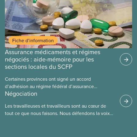
Fiche d’information
Assurance médicaments et régimes
négociés : aide-mémoire pour les
sections locales du SCFP
Certaines provinces ont signé un accord
d’adhésion au régime fédéral d’assurance
Négociation
médicaments. Les sections locales du SCFP dans
ces provinces s’interrogent sur l’incidence que ce
Les travailleuses et travailleurs sont au cœur de
régime pourrait avoir sur leurs avantages
tout ce que nous faisons. Nous défendons la voix
sociaux actuels.
de nos membres à la table de négociation et
déployons les efforts nécessaires pour obtenir des
ententes équitables. Notre objectif : de meilleurs