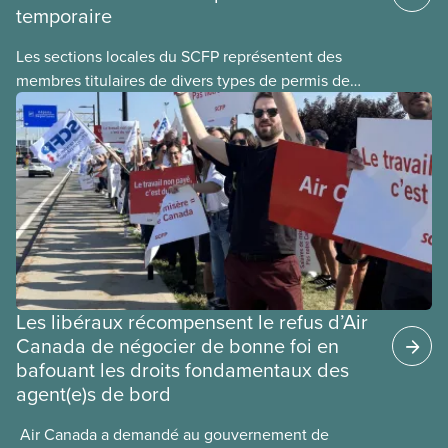
temporaire
Les sections locales du SCFP représentent des
membres titulaires de divers types de permis de
travail temporaires, incluant les permis pour
travailleuses et travailleurs étrangers temporaires,
les permis d’études et les permis de
travail postdiplôme.
Les libéraux récompensent le refus d’Air
Canada de négocier de bonne foi en
bafouant les droits fondamentaux des
agent(e)s de bord
​ Air Canada a demandé au gouvernement de