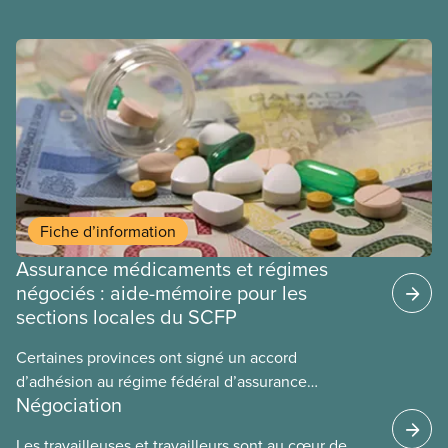
Fiche d’information
Assurance médicaments et régimes
négociés : aide-mémoire pour les
sections locales du SCFP
Certaines provinces ont signé un accord
d’adhésion au régime fédéral d’assurance
Négociation
médicaments. Les sections locales du SCFP dans
ces provinces s’interrogent sur l’incidence que ce
Les travailleuses et travailleurs sont au cœur de