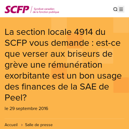
Aller
au
Show s
Op
contenu
principal
La section locale 4914 du
SCFP vous demande : est-ce
que verser aux briseurs de
grève une rémunération
exorbitante est un bon usage
des finances de la SAE de
Peel?
le 29 septembre 2016
Accueil
Salle de presse