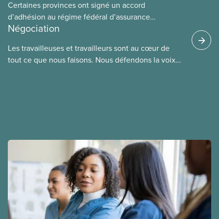
Certaines provinces ont signé un accord
d’adhésion au régime fédéral d’assurance
Négociation
médicaments. Les sections locales du SCFP dans
ces provinces s’interrogent sur l’incidence que ce
Les travailleuses et travailleurs sont au cœur de
régime pourrait avoir sur leurs avantages
tout ce que nous faisons. Nous défendons la voix
sociaux actuels.
de nos membres à la table de négociation et
déployons les efforts nécessaires pour obtenir des
ententes équitables. Notre objectif : de meilleurs
salaires, des conditions de travail plus sécuritaires
et du respect pour nos membres partout au pays et
dans tous les secteurs.