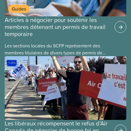
Guides
Articles à négocier pour soutenir les
membres détenant un permis de travail
temporaire
Les sections locales du SCFP représentent des
membres titulaires de divers types de permis de
travail temporaires, incluant les permis pour
travailleuses et travailleurs étrangers temporaires,
les permis d’études et les permis de
travail postdiplôme.
Les libéraux récompensent le refus d’Air
Canada de négocier de bonne foi en