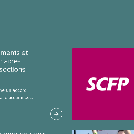
ments et
: aide-
sections
gné un accord
al d’assurance
 locales du SCFP dans
 sur l’incidence que
r leurs avantages
r pour soutenir