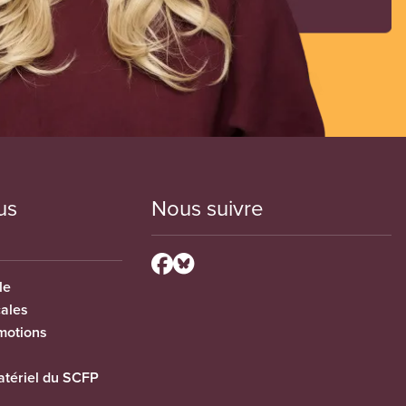
us
Nous suivre
le
cales
motions
tériel du SCFP