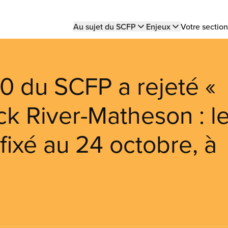
Main
Au sujet du SCFP
Enjeux
Votre section
navigation
90 du SCFP a rejeté «
lack River-Matheson : l
fixé au 24 octobre, à