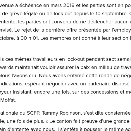
 venue à échéance en mars 2016 et les parties sont en po
on de grève légale ou de lock-out depuis le 10 septembre.
 entente, les parties ont convenu de ne déclencher aucun
rvisé. Le rejet de la dernière offre présentée par l’employ
octobre, à 00 h 01. Les membres ont donné à leur section
is ces mêmes travailleurs en lock-out pendant sept semai
ards maintenait vouloir assurer la paix en milieu de trava
. Nous l’avons cru. Nous avons entamé cette ronde de nég
cations, espérant négocier avec un partenaire disposé à 
oyeur insistant, encore une fois, sur des concessions et
Moffat.
nationale du SCFP, Tammy Robinson, s’est dite consterné
le, une fois de plus. « Le canton fait preuve d’une grande
rain d’entente avec nous. Il s’entête à pousser le même ag