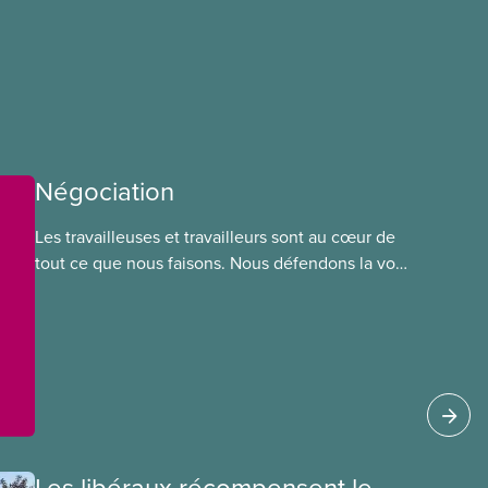
Négociation
Les travailleuses et travailleurs sont au cœur de
tout ce que nous faisons. Nous défendons la voix
de nos membres à la table de négociation et
déployons les efforts nécessaires pour obtenir
des ententes équitables. Notre objectif : de
meilleurs salaires, des conditions de travail plus
sécuritaires et du respect pour nos membres
partout au pays et dans tous les secteurs.
Les libéraux récompensent le