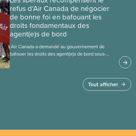
refus d’Air Canada de négocier
de bonne foi en bafouant les
droits fondamentaux des
agent(e)s de bord
​ Air Canada a demandé au gouvernement de
bafouer les droits des agent(e)s de bord sous-
payé(e)s d’Air Canada protégés par la Charte. La
ministre de l’Emploi, Patty Hajdu, n’a attendu que
quelques heures pour accéder à cette demande
de l’entreprise. Le gouvernement libéral a
Tout afficher
invoqué l’article 107 du Code canadien du travail
pour freiner la grève des agent(e)s de bord d’Air
Canada, qui luttaient pour mettre fin au travail
non payé et aux salaires de misère.