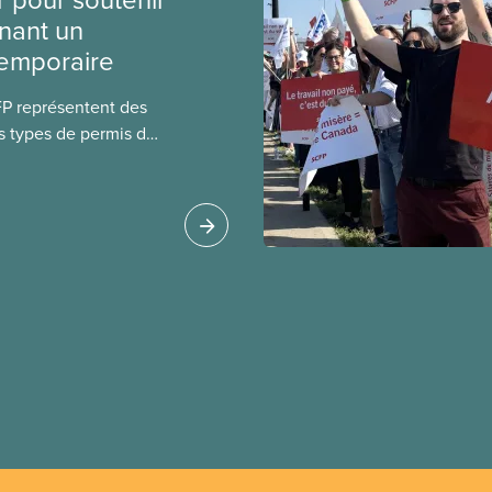
nant un
temporaire
FP représentent des
s types de permis de
t les permis pour
 étrangers
tudes et les permis de