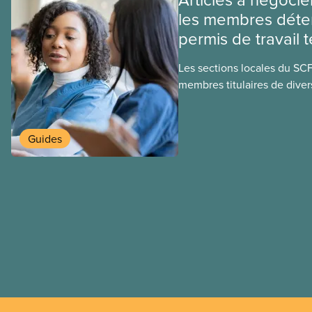
les membres déte
permis de travail 
Les sections locales du SC
membres titulaires de diver
travail temporaires, incluan
travailleuses et travailleurs
temporaires, les permis d’é
Guides
travail postdiplôme.