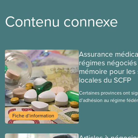
Contenu connexe
Assurance médica
régimes négociés 
mémoire pour les 
locales du SCFP
Certaines provinces ont si
d’adhésion au régime fédér
médicaments. Les sections
ces provinces s’interrogent
Fiche d’information
ce régime pourrait avoir su
sociaux actuels.
Articles à négocie