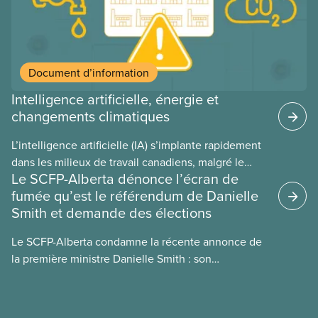
Document d’information
Intelligence artificielle, énergie et
changements climatiques
L’intelligence artificielle (IA) s’implante rapidement
dans les milieux de travail canadiens, malgré le
Le SCFP-Alberta dénonce l’écran de
manque de lois et de règlements pour l’encadrer et
fumée qu’est le référendum de Danielle
de tests menés en amont. Le présent document
Smith et demande des élections
d’information porte sur la consommation
énergétique de l’IA, ses conséquences
Le SCFP-Alberta condamne la récente annonce de
environnementales, le rôle du secteur privé dans
la première ministre Danielle Smith : son
l’intensification de ces conséquences et les
référendum anti-immigration pourrait rendre
mesures à adopter pour les prévenir.
l’exercice du vote plus difficile pour
les Albertain(e)s.