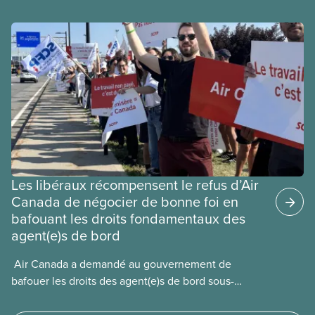
Les libéraux récompensent le refus d’Air
Canada de négocier de bonne foi en
bafouant les droits fondamentaux des
agent(e)s de bord
​ Air Canada a demandé au gouvernement de
bafouer les droits des agent(e)s de bord sous-
payé(e)s d’Air Canada protégés par la Charte. La
ministre de l’Emploi, Patty Hajdu, n’a attendu que