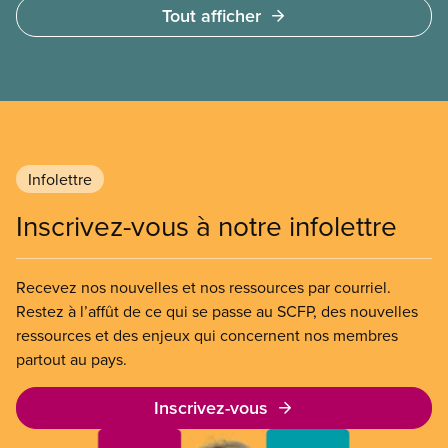
Tout afficher
quelques heures pour accéder à cette demande de
l’entreprise. Le gouvernement libéral a invoqué
l’article 107 du Code canadien du travail pour
freiner la grève des agent(e)s de bord d’Air Canada,
qui luttaient pour mettre fin au travail non payé et
aux salaires de misère.
Infolettre
Inscrivez-vous à notre infolettre
Recevez nos nouvelles et nos ressources par courriel.
Restez à l’affût de ce qui se passe au SCFP, des nouvelles
ressources et des enjeux qui concernent nos membres
partout au pays.
Inscrivez-vous