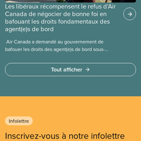
Les libéraux récompensent le refus d’Air
Canada de négocier de bonne foi en
bafouant les droits fondamentaux des
agent(e)s de bord
​ Air Canada a demandé au gouvernement de
bafouer les droits des agent(e)s de bord sous-
payé(e)s d’Air Canada protégés par la Charte. La
ministre de l’Emploi, Patty Hajdu, n’a attendu que
Tout afficher
quelques heures pour accéder à cette demande de
l’entreprise. Le gouvernement libéral a invoqué
l’article 107 du Code canadien du travail pour
freiner la grève des agent(e)s de bord d’Air Canada,
qui luttaient pour mettre fin au travail non payé et
aux salaires de misère.
Infolettre
Inscrivez-vous à notre infolettre