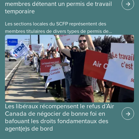
membres détenant un permis de travail
temporaire
Les sections locales du SCFP représentent des
membres titulaires de divers types de permis de
travail temporaires, incluant les permis pour
travailleuses et travailleurs étrangers temporaires,
les permis d’études et les permis de
travail postdiplôme.
Les libéraux récompensent le refus d’Air
Canada de négocier de bonne foi en
bafouant les droits fondamentaux des
agent(e)s de bord