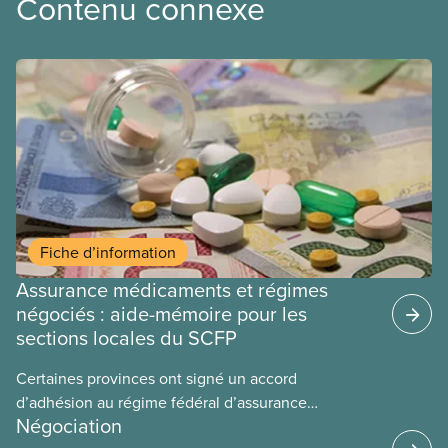
Contenu connexe
Fiche d’information
Assurance médicaments et régimes
négociés : aide-mémoire pour les
sections locales du SCFP
Certaines provinces ont signé un accord
d’adhésion au régime fédéral d’assurance
Négociation
médicaments. Les sections locales du SCFP dans