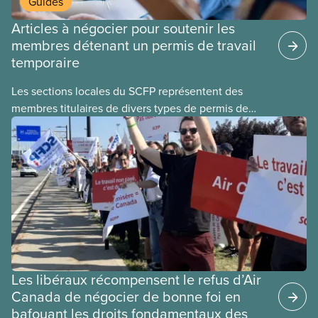
Guides
Articles à négocier pour soutenir les
membres détenant un permis de travail
temporaire
Les sections locales du SCFP représentent des
membres titulaires de divers types de permis de
travail temporaires, incluant les permis pour
travailleuses et travailleurs étrangers temporaires,
les permis d’études et les permis de
travail postdiplôme.
Les libéraux récompensent le refus d’Air
Canada de négocier de bonne foi en
bafouant les droits fondamentaux des