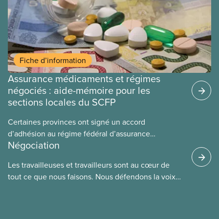
Fiche d’information
Assurance médicaments et régimes
négociés : aide-mémoire pour les
sections locales du SCFP
Certaines provinces ont signé un accord
d’adhésion au régime fédéral d’assurance
Négociation
médicaments. Les sections locales du SCFP dans
ces provinces s’interrogent sur l’incidence que ce
Les travailleuses et travailleurs sont au cœur de
régime pourrait avoir sur leurs avantages
tout ce que nous faisons. Nous défendons la voix
sociaux actuels.
de nos membres à la table de négociation et
déployons les efforts nécessaires pour obtenir des
ententes équitables. Notre objectif : de meilleurs