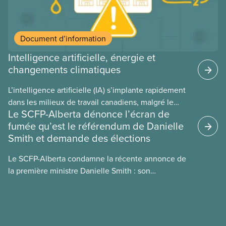
Document d’information
Intelligence artificielle, énergie et
changements climatiques
L’intelligence artificielle (IA) s’implante rapidement
dans les milieux de travail canadiens, malgré le
Le SCFP-Alberta dénonce l’écran de
manque de lois et de règlements pour l’encadrer et
fumée qu’est le référendum de Danielle
de tests menés en amont. Le présent document
Smith et demande des élections
d’information porte sur la consommation
énergétique de l’IA, ses conséquences
Le SCFP-Alberta condamne la récente annonce de
environnementales, le rôle du secteur privé dans
la première ministre Danielle Smith : son
l’intensification de ces conséquences et les
référendum anti-immigration pourrait rendre
mesures à adopter pour les prévenir.
l’exercice du vote plus difficile pour
les Albertain(e)s.