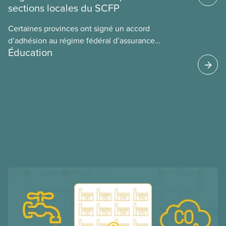
sections locales du SCFP
Certaines provinces ont signé un accord
d’adhésion au régime fédéral d’assurance
Éducation
médicaments. Les sections locales du SCFP dans
ces provinces s’interrogent sur l’incidence que ce
régime pourrait avoir sur leurs avantages
sociaux actuels.