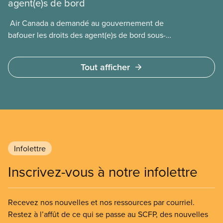
agent(e)s de bord
​ Air Canada a demandé au gouvernement de
bafouer les droits des agent(e)s de bord sous-
payé(e)s d’Air Canada protégés par la Charte. La
ministre de l’Emploi, Patty Hajdu, n’a attendu que
Tout afficher
quelques heures pour accéder à cette demande de
l’entreprise. Le gouvernement libéral a invoqué
l’article 107 du Code canadien du travail pour
freiner la grève des agent(e)s de bord d’Air Canada,
qui luttaient pour mettre fin au travail non payé et
aux salaires de misère.
Infolettre
Inscrivez-vous à notre infolettre
Recevez nos nouvelles et nos ressources par courriel.
Restez à l’affût de ce qui se passe au SCFP, des nouvelles