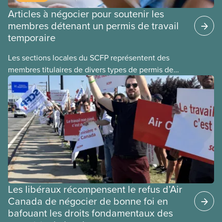
Articles à négocier pour soutenir les
membres détenant un permis de travail
temporaire
Les sections locales du SCFP représentent des
membres titulaires de divers types de permis de
travail temporaires, incluant les permis pour
travailleuses et travailleurs étrangers temporaires,
les permis d’études et les permis de
travail postdiplôme.
Les libéraux récompensent le refus d’Air
Canada de négocier de bonne foi en
bafouant les droits fondamentaux des