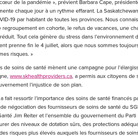
cœur de la pandémie », prévient Barbara Cape, présiden
mente chaque jour à un rythme effarant. La Saskatchewan 
D-19 par habitant de toutes les provinces. Nous connaiss
le regroupement en cohorte, le refus de vacances, une cha
f réduit. Tout cela génère du stress dans l’environnement de 
nt prenne fin le 4 juillet, alors que nous sommes toujo
mes risques. »
res de soins de santé mènent une campagne pour l’élarg
gne,
www.skhealthproviders.ca
, a permis aux citoyens de 
uvernement l’injustice de son plan.
ait ressortir l’importance des soins de santé financés par
 de négociation des fournisseurs de soins de santé du SG
 Santé Jim Reiter et l’ensemble du gouvernement du Parti
urer des niveaux de dotation sûrs, des protections adéquat
des risques plus élevés auxquels les fournisseurs de soin