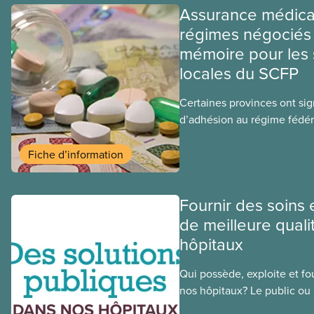
Assurance médica
régimes négociés 
mémoire pour les 
locales du SCFP
Certaines provinces ont si
d’adhésion au régime fédér
médicaments. Les sections
ces provinces s’interrogent
Fiche d’information
ce régime pourrait avoir su
sociaux actuels.
Fournir des soins 
de meilleure quali
hôpitaux
Qui possède, exploite et fou
nos hôpitaux? Le public ou l
une différence. Un hôpital 