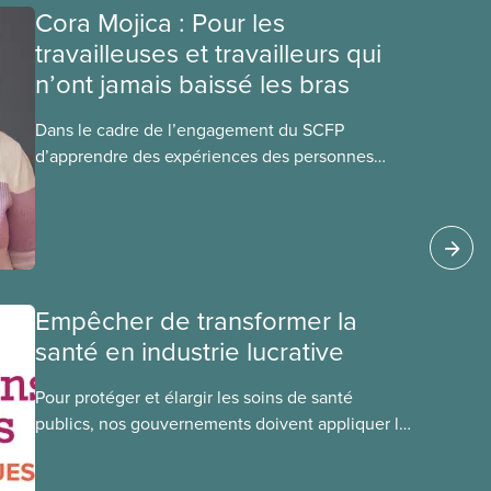
Cora Mojica : Pour les
travailleuses et travailleurs qui
n’ont jamais baissé les bras
Dans le cadre de l’engagement du SCFP
d’apprendre des expériences des personnes
autochtones, noires et racisées, et de célébrer
leurs réussites, nous vous présentons des
membres du Comité national pour la justice
raciale et du Conseil national des Autochtones.
L’article de ce mois-ci présente Cora Mojica,
membre du Comité national pour la
Empêcher de transformer la
justice raciale.
santé en industrie lucrative
Pour protéger et élargir les soins de santé
publics, nos gouvernements doivent appliquer la
Loi canadienne sur la santé et se garder d’avoir
recours à des services privés à but lucratif.