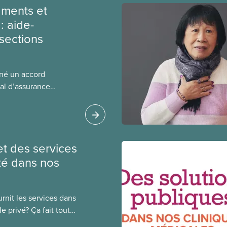
ments et
: aide-
sections
gné un accord
al d’assurance
 locales du SCFP dans
 sur l’incidence que
r leurs avantages
et des services
té dans nos
rnit les services dans
e privé? Ça fait toute
public coûte moins