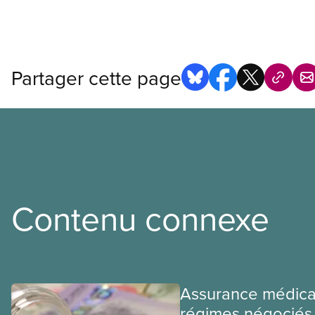
Partager cette page
Contenu connexe
Assurance médica
régimes négociés 