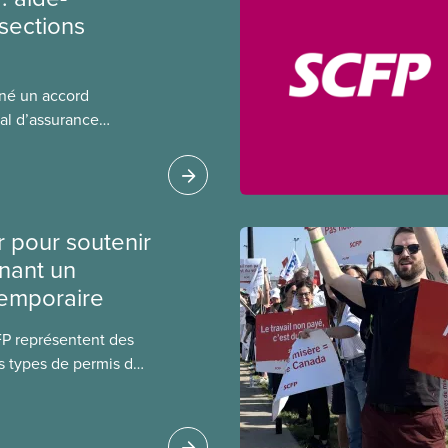
sections
gné un accord
al d’assurance
 locales du SCFP dans
 sur l’incidence que
r leurs avantages
r pour soutenir
nant un
temporaire
FP représentent des
s types de permis de
t les permis pour
 étrangers
tudes et les permis de