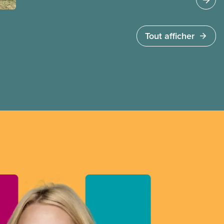
ministre de l’Emploi, Patty Hajdu, n’a attendu que
quelques heures pour accéder à cette demande
de l’entreprise. Le gouvernement libéral a
Tout afficher
invoqué l’article 107 du Code canadien du travail
pour freiner la grève des agent(e)s de bord d’Air
Canada, qui luttaient pour mettre fin au travail
non payé et aux salaires de misère.