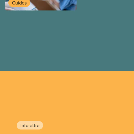
temporaires, les permis d’é
Guides
travail postdiplôme.
Infolettre