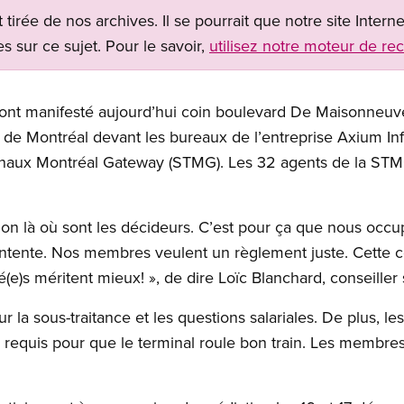
t tirée de nos archives. Il se pourrait que notre site Inter
s sur ce sujet. Pour le savoir,
utilisez notre moteur de re
nt manifesté aujourd’hui coin boulevard De Maisonneuve
 de Montréal devant les bureaux de l’entreprise Axium Infr
minaux Montréal Gateway (STMG). Les 32 agents de la STM
ssion là où sont les décideurs. C’est pour ça que nous occ
 entente. Nos membres veulent un règlement juste. Cette c
ié(e)s méritent mieux! », de dire Loïc Blanchard, conseille
 la sous-traitance et les questions salariales. De plus, le
requis pour que le terminal roule bon train. Les membres 