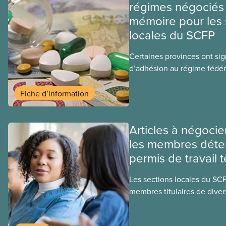
régimes négociés 
mémoire pour les 
locales du SCFP
Certaines provinces ont si
d’adhésion au régime fédér
médicaments. Les sections
ces provinces s’interrogent
Fiche d’information
ce régime pourrait avoir su
sociaux actuels.
Articles à négocie
les membres déte
permis de travail 
Les sections locales du SC
membres titulaires de diver
travail temporaires, incluan
travailleuses et travailleurs