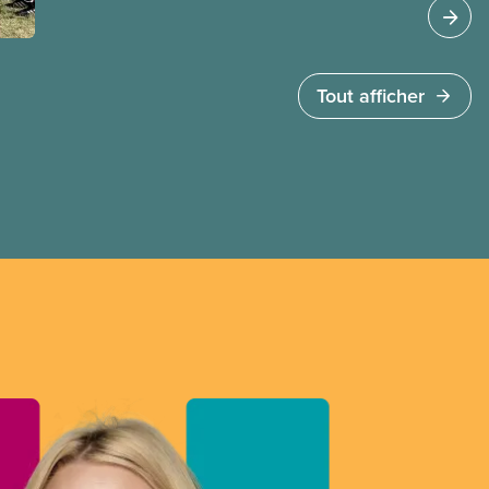
payé(e)s d’Air Canada protégés par la Charte. La
ministre de l’Emploi, Patty Hajdu, n’a attendu que
quelques heures pour accéder à cette demande
de l’entreprise. Le gouvernement libéral a
Tout afficher
invoqué l’article 107 du Code canadien du travail
pour freiner la grève des agent(e)s de bord d’Air
Canada, qui luttaient pour mettre fin au travail
non payé et aux salaires de misère.