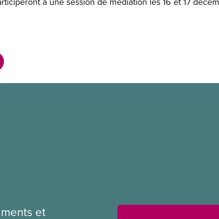
articiperont à une session de médiation les 16 et 17 déc
ments et