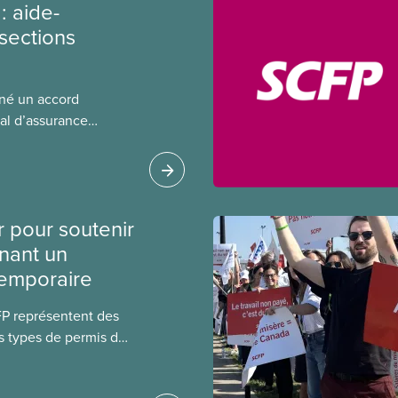
: aide-
sections
gné un accord
al d’assurance
 locales du SCFP dans
 sur l’incidence que
r leurs avantages
r pour soutenir
nant un
temporaire
FP représentent des
s types de permis de
t les permis pour
 étrangers