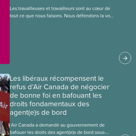
Les travailleuses et travailleurs sont au cœur de
tout ce que nous faisons. Nous défendons la voix
de nos membres à la table de négociation et
déployons les efforts nécessaires pour obtenir
des ententes équitables. Notre objectif : de
meilleurs salaires, des conditions de travail plus
sécuritaires et du respect pour nos membres
partout au pays et dans tous les secteurs.
Les libéraux récompensent le
refus d’Air Canada de négocier
de bonne foi en bafouant les
droits fondamentaux des
agent(e)s de bord
​ Air Canada a demandé au gouvernement de
bafouer les droits des agent(e)s de bord sous-