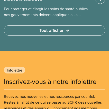
Pour protéger et élargir les soins de santé publics,
nos gouvernements doivent appliquer la Loi
canadienne sur la santé et se garder d’avoir recours
à des services privés à but lucratif. L’accès aux
Tout afficher
soins doit dépendre des besoins médicaux, pas de
la capacité à payer.
Infolettre
Inscrivez-vous à notre infolettre
Recevez nos nouvelles et nos ressources par courriel.
Restez à l’affût de ce qui se passe au SCFP, des nouvelles
ressources et des enjeux qui concernent nos membres