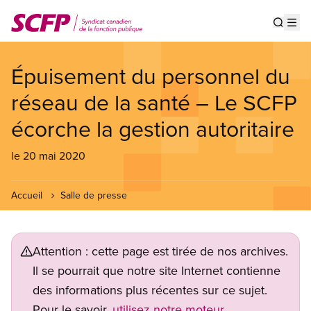
Aller
au
Show s
Op
contenu
principal
Épuisement du personnel du
réseau de la santé – Le SCFP
écorche la gestion autoritaire
le 20 mai 2020
Accueil
Salle de presse
Attention : cette page est tirée de nos archives.
Il se pourrait que notre site Internet contienne
des informations plus récentes sur ce sujet.
Pour le savoir,
utilisez notre moteur