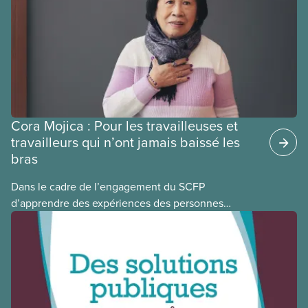
régime pourrait avoir sur leurs avantages
sociaux actuels.
Cora Mojica : Pour les travailleuses et
travailleurs qui n’ont jamais baissé les
bras
Dans le cadre de l’engagement du SCFP
d’apprendre des expériences des personnes
autochtones, noires et racisées, et de célébrer
leurs réussites, nous vous présentons des membres
du Comité national pour la justice raciale et du
Conseil national des Autochtones. L’article de ce
mois-ci présente Cora Mojica, membre du Comité
national pour la justice raciale.