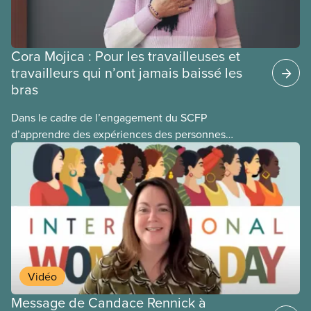
Cora Mojica : Pour les travailleuses et
travailleurs qui n’ont jamais baissé les
bras
Dans le cadre de l’engagement du SCFP
d’apprendre des expériences des personnes
autochtones, noires et racisées, et de célébrer
leurs réussites, nous vous présentons des membres
du Comité national pour la justice raciale et du
Conseil national des Autochtones. L’article de ce
mois-ci présente Cora Mojica, membre du Comité
national pour la justice raciale.
Vidéo
Message de Candace Rennick à