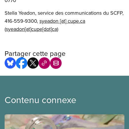
0770
Stella Yeadon, service des communications du SCFP,
416-559-9300,
syeadon
[at]
cupe.ca
(syeadon[at]cupe[dot]ca)
Partager cette page
Contenu connexe