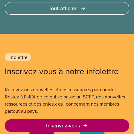
à des services privés à but lucratif. L’accès aux
Tout afficher
soins doit dépendre des besoins médicaux, pas de
la capacité à payer.
Infolettre
Inscrivez-vous à notre infolettre
Recevez nos nouvelles et nos ressources par courriel.
Restez à l’affût de ce qui se passe au SCFP, des nouvelles
ressources et des enjeux qui concernent nos membres
partout au pays.
Inscrivez-vous