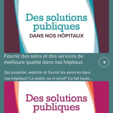
autochtones, noires et racisées, et de célébrer
leurs réussites, nous vous présentons des membres
du Comité national pour la justice raciale et du
Conseil national des Autochtones. L’article de ce
mois-ci présente Cora Mojica, membre du Comité
national pour la justice raciale.
Fournir des soins et des services de
meilleure qualité dans nos hôpitaux
Qui possède, exploite et fournit les services dans
nos hôpitaux? Le public ou le privé? Ça fait toute
une différence. Un hôpital public coûte moins cher,
en donne plus et est voué à l’intérêt public.