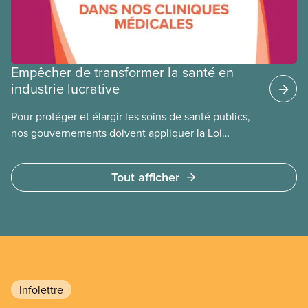
Empêcher de transformer la santé en
industrie lucrative
Pour protéger et élargir les soins de santé publics,
nos gouvernements doivent appliquer la Loi
canadienne sur la santé et se garder d’avoir recours
à des services privés à but lucratif. L’accès aux
Tout afficher
soins doit dépendre des besoins médicaux, pas de
la capacité à payer.
Infolettre