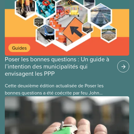
Guides
Poser les bonnes questions : Un guide à
l’intention des municipalités qui
envisagent les PPP
Cette deuxième édition actualisée de Poser les
bonnes questions a été coécrite par feu John
Loxley et son fils, le chercheur Salim Loxley. À la
lumière des données et les expériences les plus
récentes au Canada et dans le monde entier, ce
guide examine avec un œil critique les arguments
en faveur et à l’encontre du recours aux