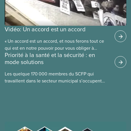
Vidéo: Un accord est un accord
« Un accord est un accord, et nous ferons tout ce
qui est en notre pouvoir pour vous obliger à
Priorité à la santé et la sécurité : en
respecter cet accord. » C’est la promesse faite par
mode solutions
le futur président national du SCFP, Paul Moist, au
conseil municipal de Winnipeg en 1996, lorsque le
Les quelque 170 000 membres du SCFP qui
conseil a annoncé son intention d’ouvrir la
travaillent dans le secteur municipal s’occupent
convention collective du SCFP 500 afin de réduire
notamment des services d’eau potable et des eaux
les salaires des employés municipaux. Regardez la
usées, des routes
vidéo du SCFP « Un accord est un accord » pour
découvrir comment les membres ont forcé la ville à
faire marche arrière.