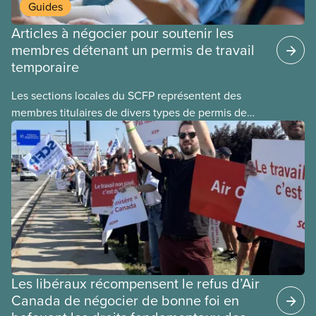
Guides
Articles à négocier pour soutenir les
membres détenant un permis de travail
temporaire
Les sections locales du SCFP représentent des
membres titulaires de divers types de permis de
travail temporaires, incluant les permis pour
travailleuses et travailleurs étrangers temporaires,
les permis d’études et les permis de
travail postdiplôme.
Les libéraux récompensent le refus d’Air
Canada de négocier de bonne foi en