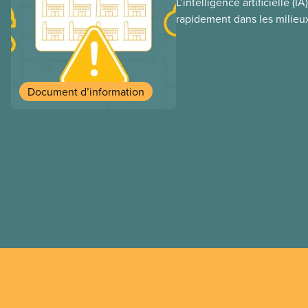
L’intelligence artificielle (I
rapidement dans les milieux
malgré le manque de lois e
l’encadrer et de tests men
présent document d’informa
consommation énergétique d
Document d’information
conséquences environnemen
secteur privé dans l’intensi
conséquences et les mesur
les prévenir.