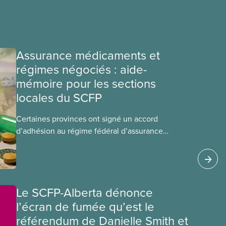
Assurance médicaments et
régimes négociés : aide-
mémoire pour les sections
locales du SCFP
Certaines provinces ont signé un accord
d’adhésion au régime fédéral d’assurance
médicaments. Les sections locales du SCFP dans
ces provinces s’interrogent sur l’incidence que
ce régime pourrait avoir sur leurs avantages
sociaux actuels.
Le SCFP-Alberta dénonce
l’écran de fumée qu’est le
référendum de Danielle Smith et