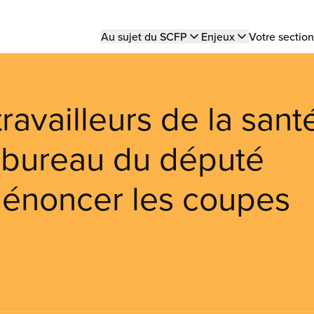
Main
Au sujet du SCFP
Enjeux
Votre section
navigation
travailleurs de la sant
e bureau du député
dénoncer les coupes