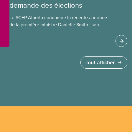
demande des élections
Le SCFP-Alberta condamne la récente annonce
de la première ministre Danielle Smith : son
référendum anti-immigration pourrait rendre
l’exercice du vote plus difficile pour
les Albertain(e)s.
Tout afficher