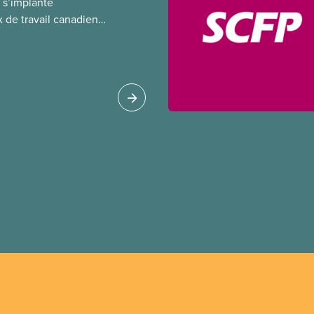
A) s’implante
 de travail canadiens,
t de règlements pour
és en amont. Le
tion porte sur la
e l’IA, ses
tales, le rôle du
fication de ces
es à adopter pour