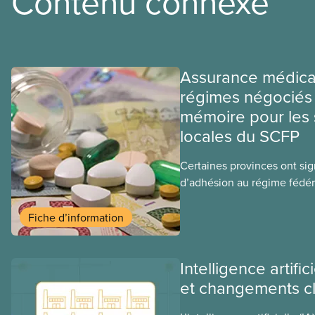
Contenu connexe
Assurance médica
régimes négociés 
mémoire pour les 
locales du SCFP
Certaines provinces ont si
d’adhésion au régime fédér
médicaments. Les sections
ces provinces s’interrogent
Fiche d’information
ce régime pourrait avoir su
sociaux actuels.
Intelligence artific
et changements c