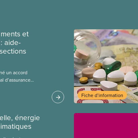
ments et
: aide-
sections
gné un accord
al d’assurance
 locales du SCFP dans
 sur l’incidence que
Fiche d’information
r leurs avantages
ielle, énergie
limatiques