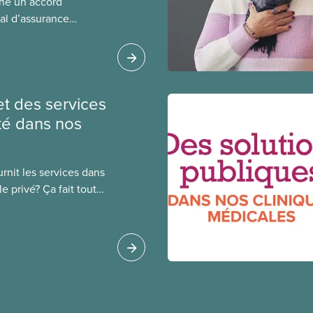
gné un accord
al d’assurance
 locales du SCFP dans
 sur l’incidence que
r leurs avantages
et des services
té dans nos
rnit les services dans
e privé? Ça fait toute
public coûte moins
oué à l’intérêt public.