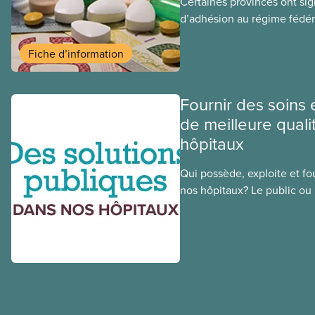
Certaines provinces ont si
d’adhésion au régime fédér
médicaments. Les sections
ces provinces s’interrogent
Fiche d’information
ce régime pourrait avoir su
sociaux actuels.
Fournir des soins 
de meilleure quali
hôpitaux
Qui possède, exploite et fou
nos hôpitaux? Le public ou l
une différence. Un hôpital 
cher, en donne plus et est v