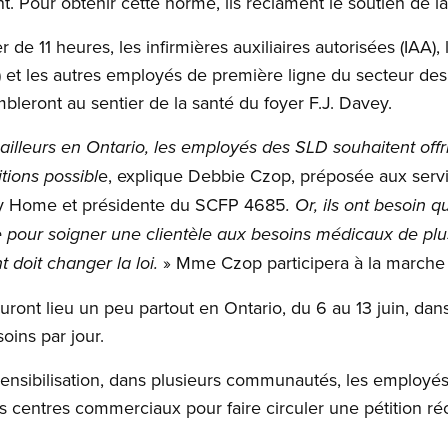
nt. Pour obtenir cette norme, ils réclament le soutien de l
 de 11 heures, les infirmières auxiliaires autorisées (IAA)
) et les autres employés de première ligne du secteur de
embleront au sentier de la santé du foyer F.J. Davey.
illeurs en Ontario, les employés des SLD souhaitent offr
e, explique Debbie Czop, préposée aux servi
tions possibl
ey Home et présidente du SCFP 4685
. Or, ils ont besoin
 pour soigner une clientèle aux besoins médicaux de plus
» Mme Czop participera à la marche
doit changer la loi.
ront lieu un peu partout en Ontario, du 6 au 13 juin, dans
ins par jour.
ensibilisation, dans plusieurs communautés, les employés
es centres commerciaux pour faire circuler une pétition réc