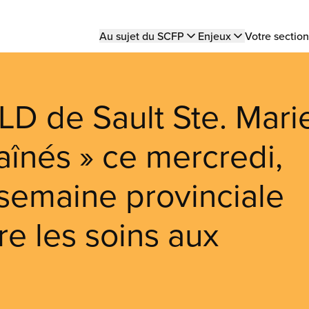
Main
Au sujet du SCFP
Enjeux
Votre section
navigation
D de Sault Ste. Mari
aînés » ce mercredi,
 semaine provinciale
re les soins aux