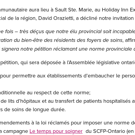
nautaire aura lieu à Sault Ste. Marie, au Holiday Inn Exp
al de la région, David Orazietti, a décliné notre invitation
ois – très déçus que notre élu provincial soit incapable
, af
ration du bien-être des résidents des foyers de soins
signera notre pétition réclamant une norme provinciale d
étition, qui sera déposée à l’Assemblée législative ontar
 pour permettre aux établissements d’embaucher le perso
ditionnelle au respect de cette norme;
 de lits d’hôpitaux et au transfert de patients hospitalisés 
rs de soins de longue durée.
 amendements à la loi réclamés pour imposer une norme d
z la campagne
Le temps pour soigner
du SCFP-Ontario (en 