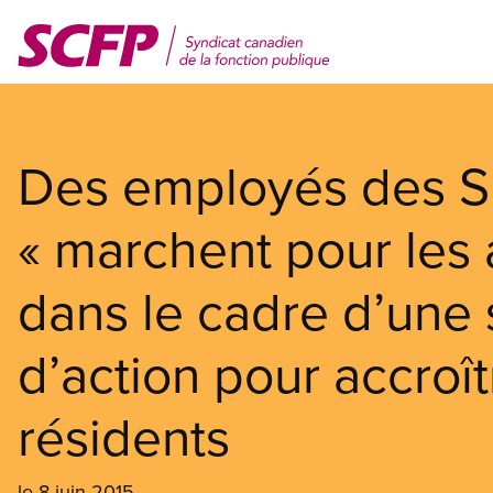
Aller
au
contenu
principal
Des employés des SL
« marchent pour les 
dans le cadre d’une
d’action pour accroît
résidents
le 8 juin 2015