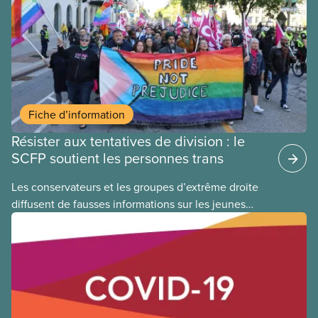
Fiche d’information
Résister aux tentatives de division : le
SCFP soutient les personnes trans
​Les conservateurs et les groupes d’extrême droite
diffusent de fausses informations sur les jeunes
2ELGBTQI+ dans l’espoir de semer la discorde dans
nos rangs. En ciblant les jeunes trans, ils cherchent
à détourner l’attention de leurs politiques
antiouvrières et alimentent la haine envers les
personnes vulnérables à des fins politiques. Les
gouvernements de droite sont gagnants lorsque la