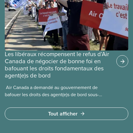
Les libéraux récompensent le refus d’Air
Canada de négocier de bonne foi en
bafouant les droits fondamentaux des
agent(e)s de bord
​ Air Canada a demandé au gouvernement de
bafouer les droits des agent(e)s de bord sous-
payé(e)s d’Air Canada protégés par la Charte. La
ministre de l’Emploi, Patty Hajdu, n’a attendu que
Tout afficher
quelques heures pour accéder à cette demande de
l’entreprise. Le gouvernement libéral a invoqué
l’article 107 du Code canadien du travail pour