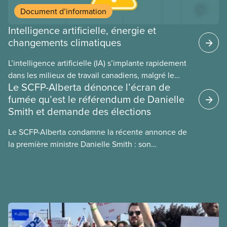
Document d’information
Intelligence artificielle, énergie et
changements climatiques
L’intelligence artificielle (IA) s’implante rapidement
dans les milieux de travail canadiens, malgré le
Le SCFP-Alberta dénonce l’écran de
manque de lois et de règlements pour l’encadrer et
fumée qu’est le référendum de Danielle
de tests menés en amont. Le présent document
Smith et demande des élections
d’information porte sur la consommation
énergétique de l’IA, ses conséquences
Le SCFP-Alberta condamne la récente annonce de
environnementales, le rôle du secteur privé dans
la première ministre Danielle Smith : son
l’intensification de ces conséquences et les
référendum anti-immigration pourrait rendre
mesures à adopter pour les prévenir.
l’exercice du vote plus difficile pour
les Albertain(e)s.