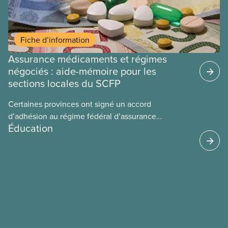
Fiche d’information
Assurance médicaments et régimes
négociés : aide-mémoire pour les
sections locales du SCFP
Certaines provinces ont signé un accord
d’adhésion au régime fédéral d’assurance
Éducation
médicaments. Les sections locales du SCFP dans
ces provinces s’interrogent sur l’incidence que ce
régime pourrait avoir sur leurs avantages
sociaux actuels.