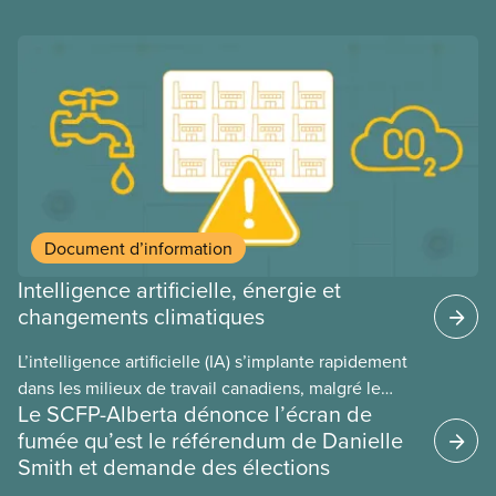
Document d’information
Intelligence artificielle, énergie et
changements climatiques
L’intelligence artificielle (IA) s’implante rapidement
dans les milieux de travail canadiens, malgré le
Le SCFP-Alberta dénonce l’écran de
manque de lois et de règlements pour l’encadrer et
fumée qu’est le référendum de Danielle
de tests menés en amont. Le présent document
Smith et demande des élections
d’information porte sur la consommation
énergétique de l’IA, ses conséquences