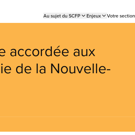
Main
Au sujet du SCFP
Enjeux
Votre section
navigation
ve accordée aux
rie de la Nouvelle-