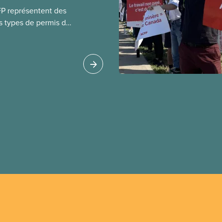
FP représentent des
s types de permis de
t les permis pour
 étrangers
tudes et les permis de