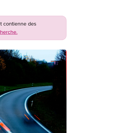
net contienne des
cherche.