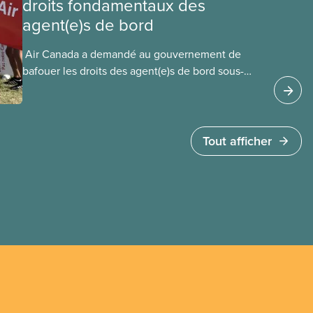
droits fondamentaux des
agent(e)s de bord
​ Air Canada a demandé au gouvernement de
bafouer les droits des agent(e)s de bord sous-
payé(e)s d’Air Canada protégés par la Charte. La
ministre de l’Emploi, Patty Hajdu, n’a attendu que
quelques heures pour accéder à cette demande
de l’entreprise. Le gouvernement libéral a
Tout afficher
invoqué l’article 107 du Code canadien du travail
pour freiner la grève des agent(e)s de bord d’Air
Canada, qui luttaient pour mettre fin au travail
non payé et aux salaires de misère.