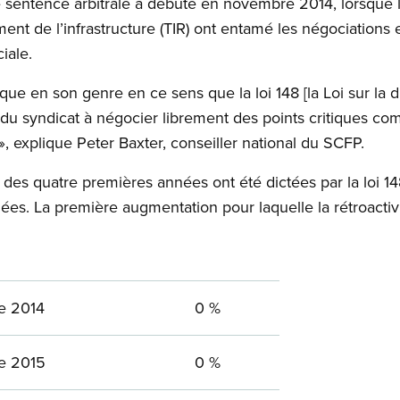
 sentence arbitrale a débuté en novembre 2014, lorsque l
ent de l’infrastructure (TIR) ont entamé les négociations
iale.
que en son genre en ce sens que la loi 148 [la Loi sur la d
té du syndicat à négocier librement des points critiques c
», explique Peter Baxter, conseiller national du SCFP.
des quatre premières années ont été dictées par la loi 148,
es. La première augmentation pour laquelle la rétroactivi
re 2014
0 %
re 2015
0 %