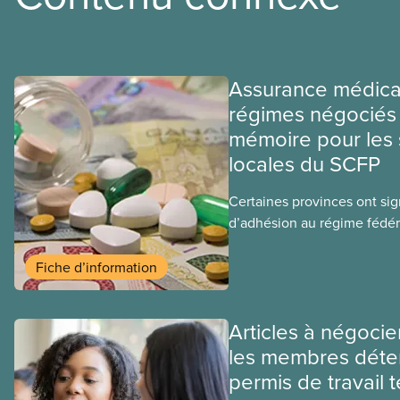
Assurance médica
régimes négociés 
mémoire pour les 
locales du SCFP
Certaines provinces ont si
d’adhésion au régime fédér
médicaments. Les sections
ces provinces s’interrogent
Fiche d’information
ce régime pourrait avoir su
sociaux actuels.
Articles à négocie
les membres déte
permis de travail 