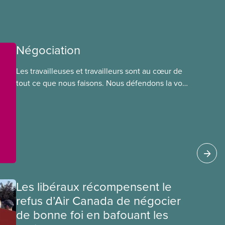
Négociation
Les travailleuses et travailleurs sont au cœur de
tout ce que nous faisons. Nous défendons la voix
de nos membres à la table de négociation et
déployons les efforts nécessaires pour obtenir
des ententes équitables. Notre objectif : de
meilleurs salaires, des conditions de travail plus
sécuritaires et du respect pour nos membres
partout au pays et dans tous les secteurs.
Les libéraux récompensent le
refus d’Air Canada de négocier
de bonne foi en bafouant les