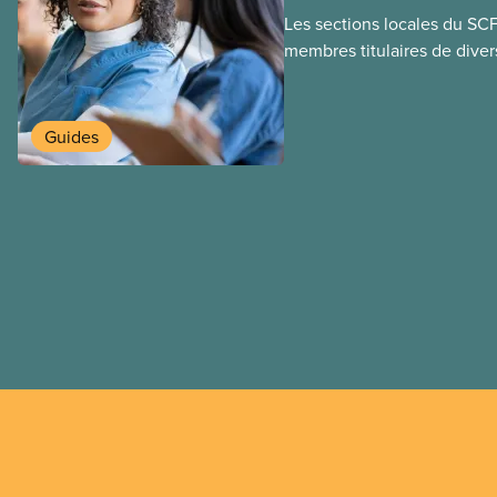
Les sections locales du SC
membres titulaires de diver
travail temporaires, incluan
travailleuses et travailleurs
temporaires, les permis d’é
Guides
travail postdiplôme.