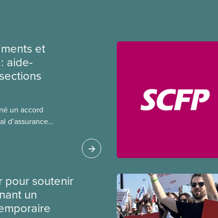
ments et
: aide-
sections
gné un accord
al d’assurance
 locales du SCFP dans
 sur l’incidence que
r leurs avantages
r pour soutenir
nant un
temporaire