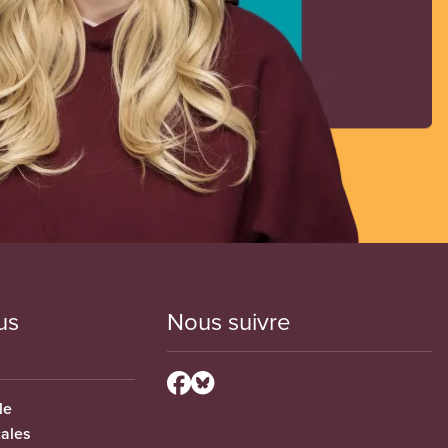
us
Nous suivre
le
cales