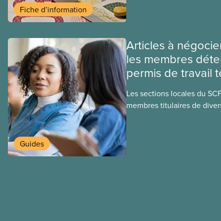
ces provinces s’interrogent
Fiche d’information
ce régime pourrait avoir su
sociaux actuels.
Articles à négocie
les membres déte
permis de travail 
Les sections locales du SC
membres titulaires de diver
travail temporaires, incluan
travailleuses et travailleurs
temporaires, les permis d’é
Guides
travail postdiplôme.