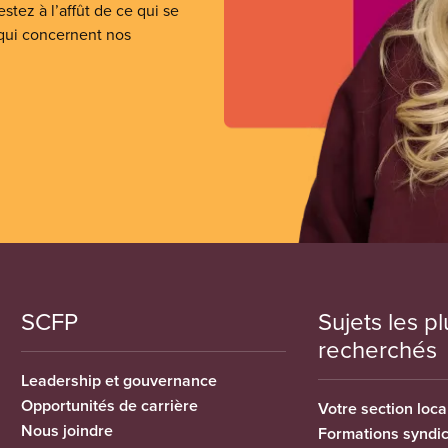
stez à l’affût de ce qui se
 qui concernent nos
SCFP
Sujets les pl
recherchés
Leadership et gouvernance
Opportunités de carrière
Votre section loca
Nous joindre
Formations syndi