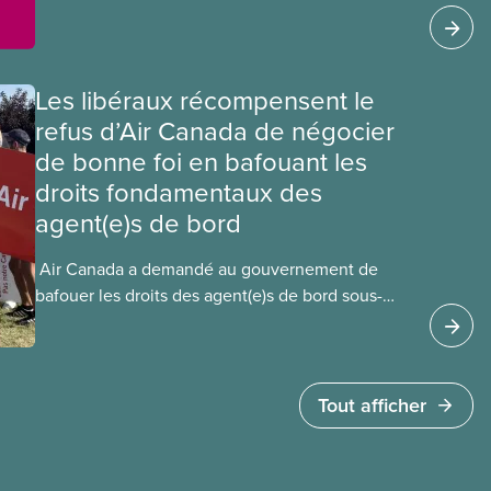
sécuritaires et du respect pour nos membres
partout au pays et dans tous les secteurs.
Les libéraux récompensent le
refus d’Air Canada de négocier
de bonne foi en bafouant les
droits fondamentaux des
agent(e)s de bord
​ Air Canada a demandé au gouvernement de
bafouer les droits des agent(e)s de bord sous-
payé(e)s d’Air Canada protégés par la Charte. La
ministre de l’Emploi, Patty Hajdu, n’a attendu que
quelques heures pour accéder à cette demande
de l’entreprise. Le gouvernement libéral a
Tout afficher
invoqué l’article 107 du Code canadien du travail
pour freiner la grève des agent(e)s de bord d’Air
Canada, qui luttaient pour mettre fin au travail