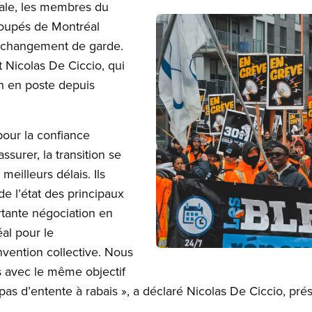
nnale, les membres du
Image
roupés de Montréal
n changement de garde.
 Nicolas De Ciccio, qui
n en poste depuis
our la confiance
ssurer, la transition se
meilleurs délais. Ils
e l’état des principaux
ortante négociation en
al pour le
vention collective. Nous
Open image in modal
s avec le même objectif
pas d’entente à rabais », a déclaré Nicolas De Ciccio, pr