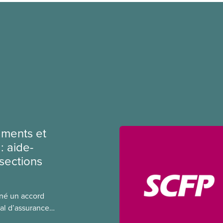
ments et
: aide-
sections
gné un accord
al d’assurance
 locales du SCFP dans