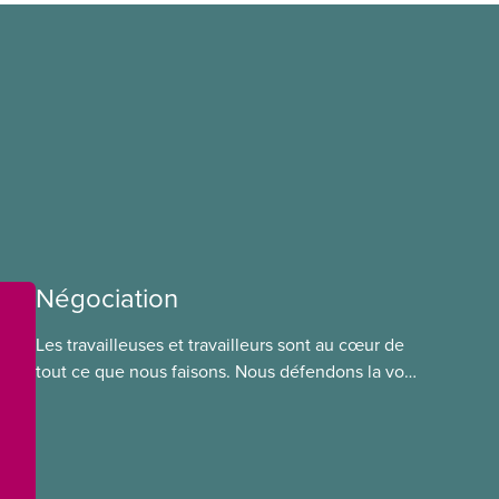
Négociation
Les travailleuses et travailleurs sont au cœur de
tout ce que nous faisons. Nous défendons la voix
de nos membres à la table de négociation et
déployons les efforts nécessaires pour obtenir
des ententes équitables. Notre objectif : de
meilleurs salaires, des conditions de travail plus