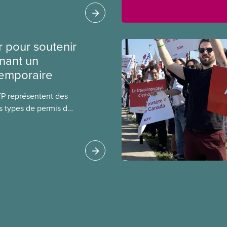
 sur l’incidence que
r leurs avantages
r pour soutenir
nant un
temporaire
FP représentent des
s types de permis de
t les permis pour
 étrangers
tudes et les permis de