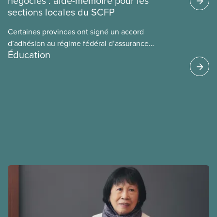
négociés : aide-mémoire pour les
sections locales du SCFP
Certaines provinces ont signé un accord
d’adhésion au régime fédéral d’assurance
Éducation
médicaments. Les sections locales du SCFP dans
ces provinces s’interrogent sur l’incidence que ce
régime pourrait avoir sur leurs avantages
sociaux actuels.