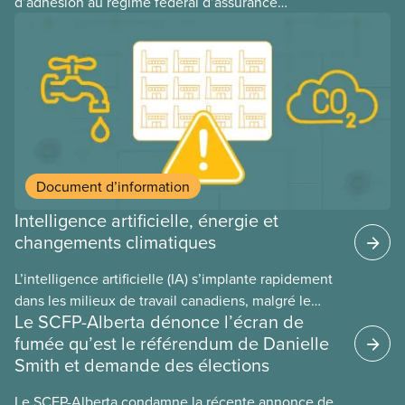
d’adhésion au régime fédéral d’assurance
médicaments. Les sections locales du SCFP dans
ces provinces s’interrogent sur l’incidence que ce
régime pourrait avoir sur leurs avantages
sociaux actuels.
Document d’information
Intelligence artificielle, énergie et
changements climatiques
L’intelligence artificielle (IA) s’implante rapidement
dans les milieux de travail canadiens, malgré le
Le SCFP-Alberta dénonce l’écran de
manque de lois et de règlements pour l’encadrer et
fumée qu’est le référendum de Danielle
de tests menés en amont. Le présent document
Smith et demande des élections
d’information porte sur la consommation
énergétique de l’IA, ses conséquences
Le SCFP-Alberta condamne la récente annonce de