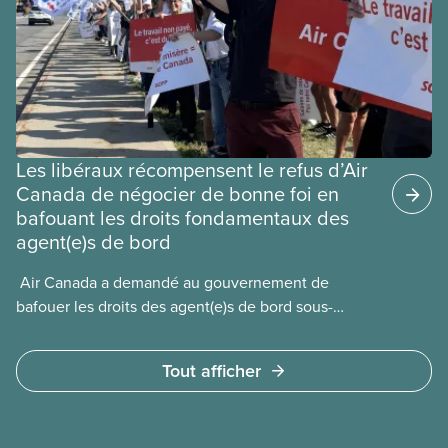
Les libéraux récompensent le refus d’Air
Canada de négocier de bonne foi en
bafouant les droits fondamentaux des
agent(e)s de bord
​ Air Canada a demandé au gouvernement de
bafouer les droits des agent(e)s de bord sous-
payé(e)s d’Air Canada protégés par la Charte. La
ministre de l’Emploi, Patty Hajdu, n’a attendu que
Tout afficher
quelques heures pour accéder à cette demande de
l’entreprise. Le gouvernement libéral a invoqué
l’article 107 du Code canadien du travail pour