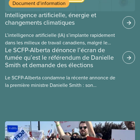
Document d’information
Intelligence artificielle, énergie et
changements climatiques
L’intelligence artificielle (IA) s’implante rapidement
dans les milieux de travail canadiens, malgré le
Le SCFP-Alberta dénonce l’écran de
manque de lois et de règlements pour l’encadrer et
fumée qu’est le référendum de Danielle
de tests menés en amont. Le présent document
Smith et demande des élections
d’information porte sur la consommation
énergétique de l’IA, ses conséquences
Le SCFP-Alberta condamne la récente annonce de
environnementales, le rôle du secteur privé dans
la première ministre Danielle Smith : son
l’intensification de ces conséquences et les
référendum anti-immigration pourrait rendre
mesures à adopter pour les prévenir.
l’exercice du vote plus difficile pour
les Albertain(e)s.