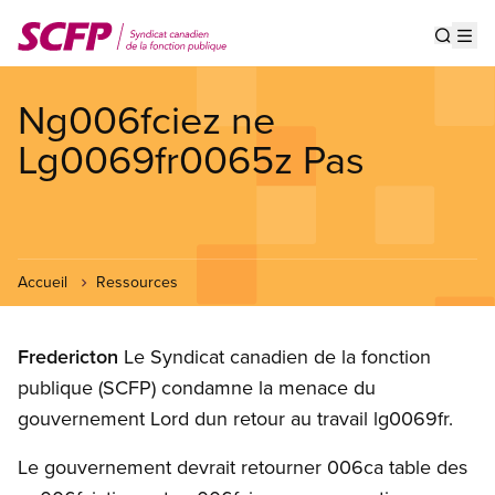
Aller
au
Show s
Op
contenu
principal
Ng006fciez ne
Lg0069fr0065z Pas
Accueil
Ressources
Fredericton
Le Syndicat canadien de la fonction
publique (SCFP) condamne la menace du
gouvernement Lord dun retour au travail lg0069fr.
Le gouvernement devrait retourner 006ca table des