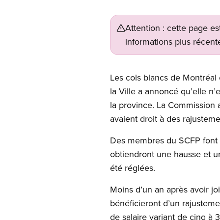
Attention : cette page es
informations plus récente
Open image in modal
Les cols blancs de Montréal o
la Ville a annoncé qu’elle n’
la province. La Commission a
avaient droit à des rajustemen
Des membres du SCFP font aus
obtiendront une hausse et un
été réglées.
Moins d’un an après avoir jo
bénéficieront d’un rajustem
de salaire variant de cinq à 