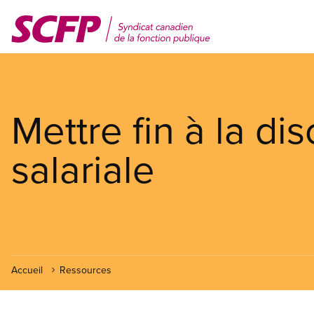
Aller
au
contenu
principal
Mettre fin à la di
salariale
Accueil
Ressources