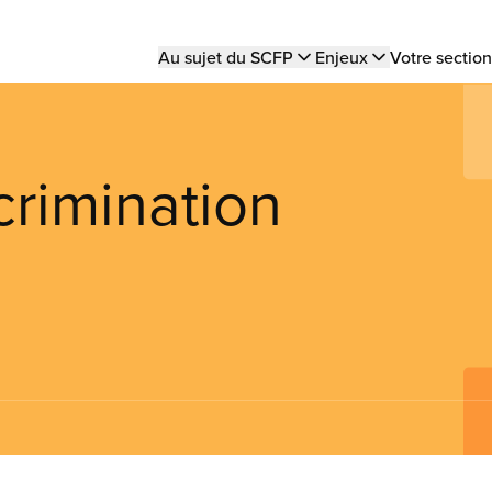
Main
Au sujet du SCFP
Enjeux
Votre section
navigation
scrimination